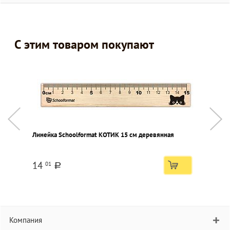
С этим товаром покупают
Линейка Schoolformat КОТИК 15 см деревянная
П
в
14
01
a
Компания