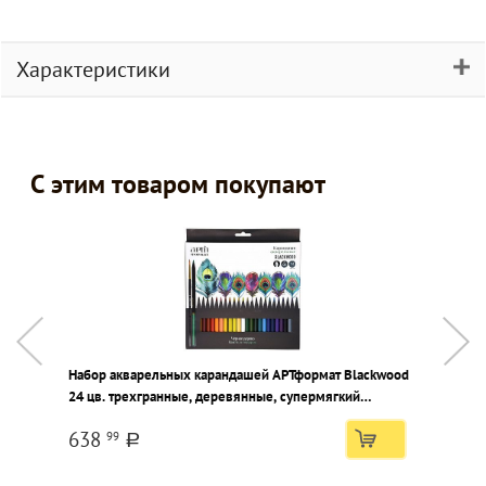
Характеристики
С этим товаром покупают
Набор акварельных карандашей АРТформат Blackwood
Ф
24 цв. трехгранные, деревянные, супермягкий
к
грифель, с кистью, в картонной упаковке
л
638
99
a