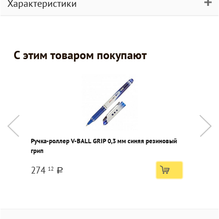
Характеристики
С этим товаром покупают
Ручка-роллер V-BALL GRIP 0,3 мм синяя резиновый
К
грип
М
п
274
12
a