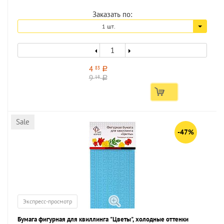
Заказать по:
1 шт.
4
83
a
9
18
a
Sale
-47%
Экспресс-просмотр
Бумага фигурная для квиллинга "Цветы", холодные оттенки