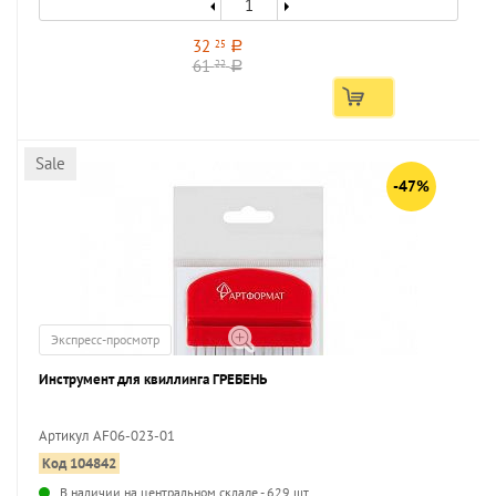
32
25
a
61
22
a
Sale
-47%
Экспресс-просмотр
Инструмент для квиллинга ГРЕБЕНЬ
Артикул AF06-023-01
Код 104842
...
В наличии на центральном складе - 629 шт.