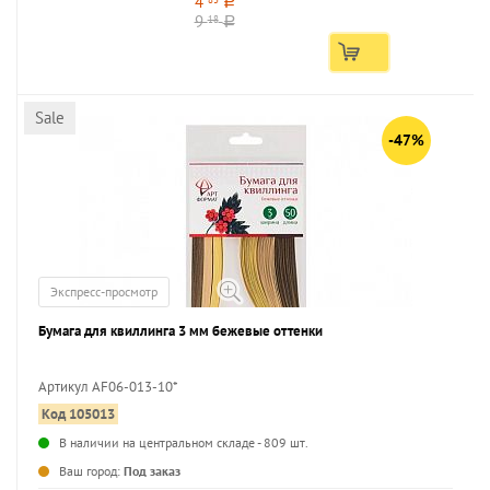
4
a
9
18
a
Sale
-47%
Экспресс-просмотр
Бумага для квиллинга 3 мм бежевые оттенки
Артикул AF06-013-10*
Код 105013
...
В наличии на центральном складе - 809 шт.
Ваш город:
Под заказ