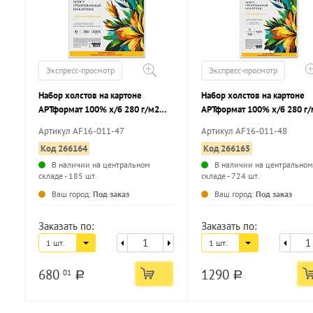
Экспресс-просмотр
Экспресс-просмотр
Набор холстов на картоне
Набор холстов на картоне
АРТформат 100% х/б 280 г/м2
АРТформат 100% х/б 280 г/
мелкое зерно грунт. 10 шт холст
мелкое зерно грунт. 15 шт 
Артикул AF16-011-47
Артикул AF16-011-48
КОТИК в подарок
КОТИК в подарок
Код 266164
Код 266165
В наличии на центральном
В наличии на центральном
складе - 185 шт.
складе - 724 шт.
...
Ваш город:
Под заказ
Ваш город:
Под заказ
Заказать по:
Заказать по:
1 шт.
1 шт.
680
1290
01
a
a