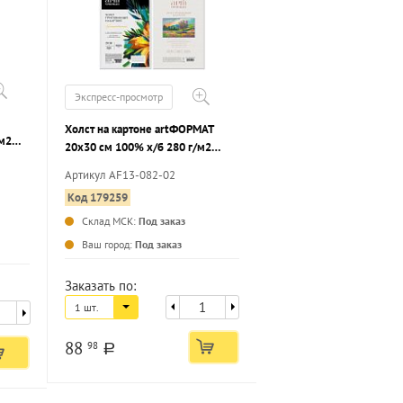
Экспресс-просмотр
Холст на картоне artФОРМАТ
м2
20х30 см 100% х/б 280 г/м2
холст
мелкое зерно грунтованный
Артикул AF13-082-02
Код 179259
Склад МСК:
Под заказ
...
...
Ваш город:
Под заказ
Заказать по:
1 шт.
88
98
a