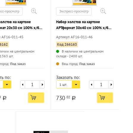
есс-просмотр
Экспресс-просмотр
олстов на картоне
Набор холстов на картоне
мат 20х30 см 100% х/б
АРТформат 30х40 см 100% х/б
2 мелкое зерно грунт. 10
280 г/м2 мелкое зерно грунт. 5
л AF16-011-45
Артикул AF16-011-46
ст КОТИК в подарок
шт холст КОТИК в подарок
6162
Код 266163
личии на центральном
В наличии на центральном
 1363 шт.
складе - 2400 шт.
...
...
город:
Под заказ
Ваш город:
Под заказ
ть по:
Заказать по:
1 шт.
730
9
02
a
a