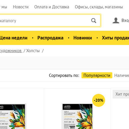
у мы
Новости
Оплата и Доставка
Офисы, склады, магазины
Вхо
Цена недели
Распродажа
Новинки
Хиты прода
 художников
Холсты
Сортировать по:
Популярности
Наличи
Хит пр
-20%