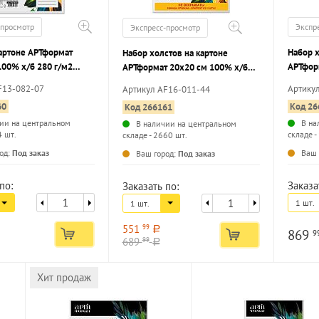
-просмотр
Экспр
Экспресс-просмотр
картоне АРТформат
Набор х
Набор холстов на картоне
100% х/б 280 г/м2
АРТфор
АРТформат 20х20 см 100% х/б
но грунт. 1 шт
280 г/м
280 г/м2 мелкое зерно грунт. 10
F13-082-07
Артику
Артикул AF16-011-44
шт хол
шт холст КОТИК в подарок
60
Код 26
Код 266161
ии на центральном
В на
В наличии на центральном
4 шт.
складе -
складе - 2660 шт.
...
...
од:
Под заказ
Ваш 
Ваш город:
Под заказ
по:
Заказа
Заказать по:
1 шт.
1 шт.
551
99
a
869
9
689
99
a
Хит продаж