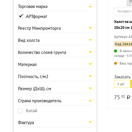
Торговая марка
Экспресс
АРТформат
Холст на 
20х20 см 
Реестр Минпромторга
мелкое зер
Артикул A
Вид холста
Код 2661
В налич
Количество слоев грунта
складе - 53
Ваш гор
Материал
Плотность, г/м2
Заказать 
1 шт.
Размер (ДхШ), см
75
02
a
Страна производитель
Китай
Фактура