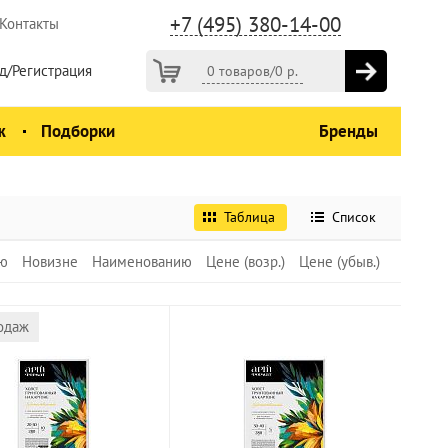
+7 (495) 380-14-00
Контакты
д/Регистрация
0 товаров
/
0
р.
ж
Подборки
Бренды
Таблица
Список
ю
Новизне
Наименованию
Цене (возр.)
Цене (убыв.)
одаж