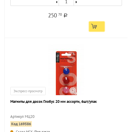
250
70
a
Экспресс-просмотр
Магниты для досок Глобус 20 мм ассорти, 6шт/упак
Артикул МЦ20
Код 169586
...
Склад МСК:
Под заказ