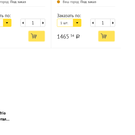
город:
Под заказ
Ваш город:
Под заказ
ть по:
Заказать по:
1 шт.
1465
54
a
rio
талл,