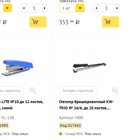
ть по:
Заказать по:
1 шт.
353
2
44
a
a
есс-просмотр
Экспресс-просмотр
 LITE №10 до 12 листов,
Степлер брошюровочный KW-
, синий
TRIO № 24/6, до 20 листов,
черный
л SL-12B
Артикул 5900
1985
Код 017641
ад МСК:
Под заказ
Склад МСК:
Под заказ
...
...