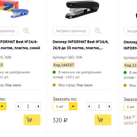
-просмотр
Экспресс-просмотр
Экспр
Степлер INFORMAT Best №24/6,
Степле
 листов, пластик, синий
26/6 до 30 листов, пластик,
INFORM
черный
листов,
BS-30B
Артикул SBS-30K
Артику
53
Код 164357
Код 22
ии на центральном
В наличии на центральном
В на
42 шт.
складе - 1051 шт.
складе -
...
...
од:
Под заказ
Ваш город:
Под заказ
Ваш 
по:
Заказать по:
Заказа
1 шт.
1 шт.
544
07
320
a
1033
0