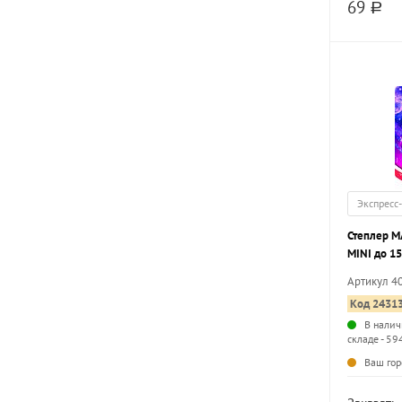
69
a
Экспресс
Степлер M
MINI до 1
пластик
Артикул 4
Код 2431
В налич
складе - 59
Ваш гор