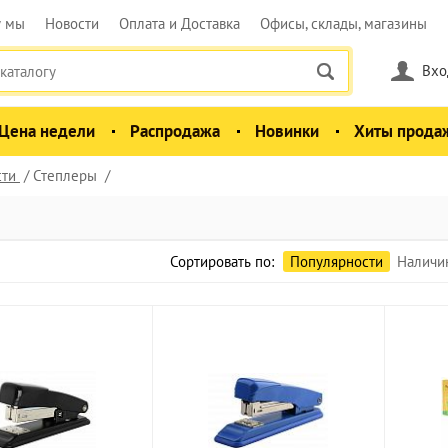
у мы
Новости
Оплата и Доставка
Офисы, склады, магазины
Вхо
Цена недели
Распродажа
Новинки
Хиты прода
сти
Степлеры
Сортировать по:
Популярности
Наличи