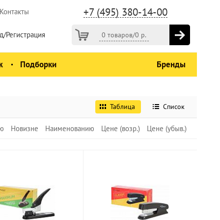
+7 (495) 380-14-00
Контакты
д/Регистрация
0 товаров
/
0
р.
ж
Подборки
Бренды
Таблица
Список
ю
Новизне
Наименованию
Цене (возр.)
Цене (убыв.)