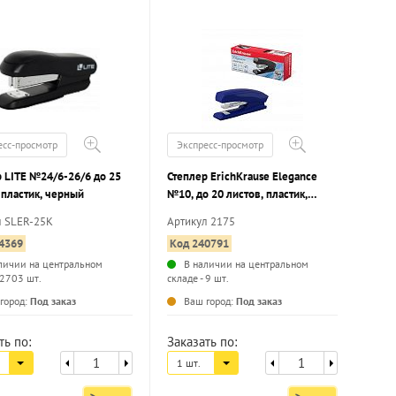
есс-просмотр
Экспресс-просмотр
 LITE №24/6-26/6 до 25
Степлер ErichKrause Elegance
 пластик, черный
№10, до 20 листов, пластик,
ассорти
л SLER-25K
Артикул 2175
4369
Код 240791
личии на центральном
В наличии на центральном
 2703 шт.
складе - 9 шт.
...
...
город:
Под заказ
Ваш город:
Под заказ
ть по:
Заказать по:
1 шт.