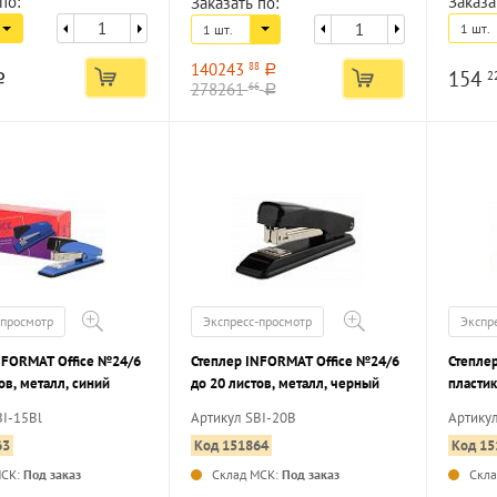
по:
Заказа
Заказать по:
1 шт.
1 шт.
140243
88
a
154
2
a
278261
66
a
-просмотр
Экспресс-просмотр
Экспр
NFORMAT Office №24/6
Степлер INFORMAT Office №24/6
Степлер
ов, металл, синий
до 20 листов, металл, черный
пластик
BI-15Bl
Артикул SBI-20B
Артику
63
Код 151864
Код 15
МСК:
Под заказ
Склад МСК:
Под заказ
Скл
...
...