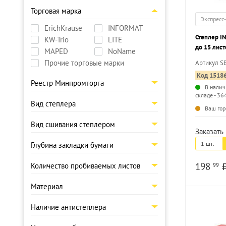
Торговая марка
Экспресс
ErichKrause
INFORMAT
Степлер I
KW-Trio
LITE
до 15 лист
MAPED
NoName
Прочие торговые марки
Артикул S
Код 1518
Реестр Минпромторга
В налич
складе - 36
Вид степлера
Ваш гор
Вид сшивания степлером
Заказать 
1 шт.
Глубина закладки бумаги
198
Количество пробиваемых листов
99
Материал
Наличие антистеплера