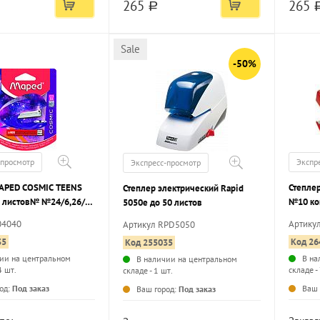
265
265
a
Sale
-50%
-просмотр
Экспр
Экспресс-просмотр
APED COSMIC TEENS
Степлер
Степлер электрический Rapid
5 листов№ №24/6,26/6
№10 ко
5050e до 50 листов
04040
Артику
Артикул RPD5050
35
Код 26
Код 255035
ии на центральном
В на
В наличии на центральном
4 шт.
складе -
складе - 1 шт.
...
...
од:
Под заказ
Ваш 
Ваш город:
Под заказ