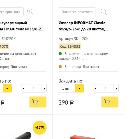
есс-просмотр
Экспресс-просмотр
р супермощный
Степлер INFORMAT Classic
AT MAXIMUM №23/6-23
№24/6-26/6 до 20 листов,
листов, металл, черный
пластик, черный
л SM220K
Артикул SKL-20K
7070
Код 164352
личии на центральном
В наличии на центральном
 21 шт.
складе - 2284 шт.
...
...
город:
Под заказ
Ваш город:
Под заказ
ть по:
Заказать по:
1 шт.
0
290
a
a
-47%