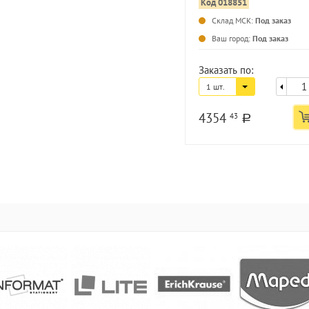
Код 018851
Склад МСК:
Под заказ
Ваш город:
Под заказ
Заказать по:
1 шт.
4354
43
a