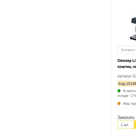
Экспресс
Степлер LI
пластик, 
Артикул S
Код 1519
В налич
складе - 27
Ваш гор
Заказать 
1 шт.