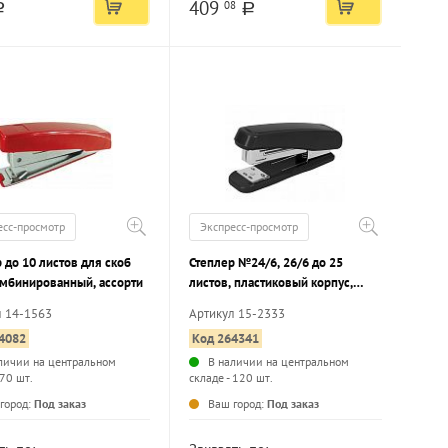
409
08
a
a
есс-просмотр
Экспресс-просмотр
 до 10 листов для скоб
Степлер №24/6, 26/6 до 25
мбинированный, ассорти
листов, пластиковый корпус,
черный
л 14-1563
Артикул 15-2333
4082
Код 264341
личии на центральном
В наличии на центральном
 70 шт.
складе - 120 шт.
...
...
город:
Под заказ
Ваш город:
Под заказ