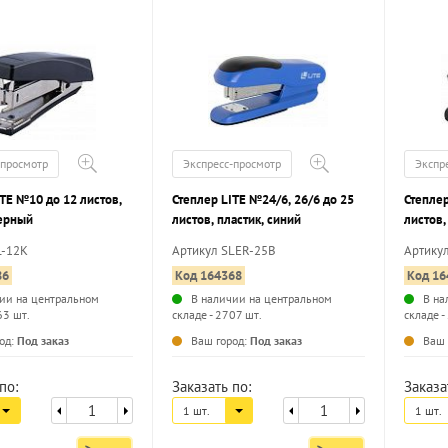
-просмотр
Экспресс-просмотр
Экспр
TE №10 до 12 листов,
Степлер LITE №24/6, 26/6 до 25
Степлер
черный
листов, пластик, синий
листов,
L-12K
Артикул SLER-25B
Артику
86
Код 164368
Код 16
ии на центральном
В наличии на центральном
В на
63 шт.
складе - 2707 шт.
складе -
...
...
од:
Под заказ
Ваш город:
Под заказ
Ваш 
по:
Заказать по:
Заказа
1 шт.
1 шт.