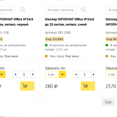
-просмотр
Экспресс-просмотр
Экспр
NFORMAT Office №24/6
Степлер INFORMAT Office №24/6
Степле
ов, металл, черный
до 20 листов, металл, синий
INFORM
до 220 
BI-15B
Артикул SBI-20Bl
Артику
62
Код 151865
Код 06
ии на центральном
В наличии на центральном
В на
47 шт.
складе - 1211 шт.
складе -
...
...
од:
Под заказ
Ваш город:
Под заказ
Ваш 
по:
Заказать по:
Заказа
1 шт.
1 шт.
280
257
a
a
Sale