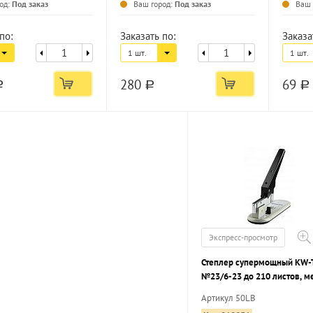
од:
Под заказ
Ваш город:
Под заказ
Ваш 
по:
Заказать по:
Заказа
1 шт.
1 шт.
280
69
a
a
a
Экспресс-просмотр
Степлер супермощный KW-T
№23/6-23 до 210 листов, ме
черный
Артикул 50LB