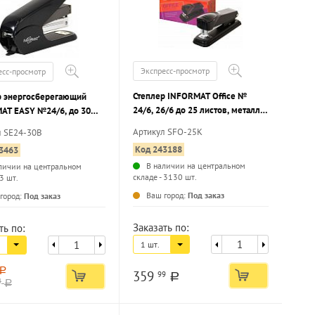
Экспресс-просмотр
есс-просмотр
Степлер INFORMAT Office №
р энергосберегающий
24/6, 26/6 до 25 листов, металл,
AT EASY №24/6, до 30
черный
 пластик, черный
Артикул SFO-25K
л SE24-30B
Код 243188
3463
В наличии на центральном
личии на центральном
складе - 3130 шт.
 3 шт.
...
...
Ваш город:
Под заказ
город:
Под заказ
Заказать по:
ть по:
1 шт.
a
359
99
a
4
a