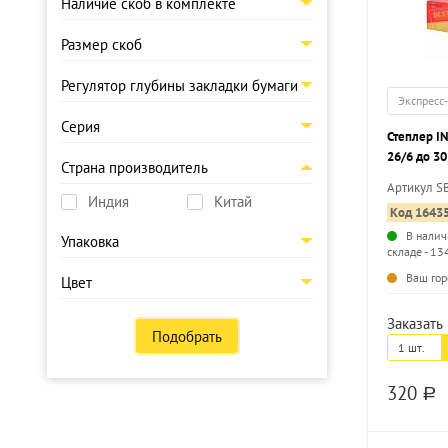
Наличие скоб в комплекте
Размер скоб
Регулятор глубины закладки бумаги
Экспресс
Серия
Степлер INFORMAT Best №24/6-
26/6 до 30
Страна производитель
Артикул S
Индия
Китай
Код 1643
В налич
Упаковка
складе - 13
Ваш гор
Цвет
Заказать 
Подобрать
1 шт.
320
a