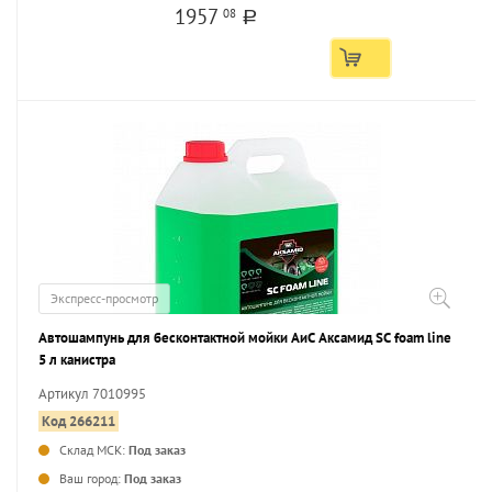
1957
08
a
Экспресс-просмотр
Автошампунь для бесконтактной мойки АиС Аксамид SC foam line
5 л канистра
Артикул 7010995
Код 266211
Склад МСК:
Под заказ
...
Ваш город:
Под заказ