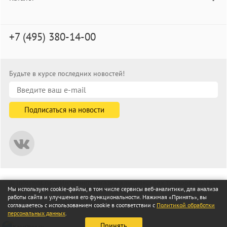
+7 (495) 380-14-00
Будьте в курсе последних новостей!
© informat.ru — Интернет-магазин канцелярских товаров. 2001—
Мы используем cookie-файлы, в том числе сервисы веб-аналитики, для анализа
2026
работы сайта и улучшения его функциональности. Нажимая «Принять», вы
Все права защищены
соглашаетесь с использованием cookie в соответствии с
Политикой обработки
персональных данных
.
Принять