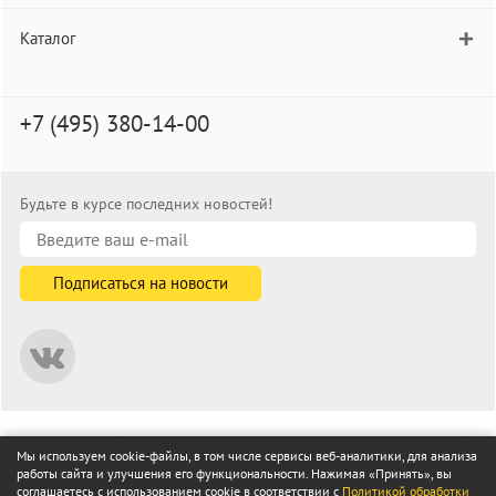
Каталог
+7 (495) 380-14-00
Будьте в курсе последних новостей!
© informat.ru — Интернет-магазин канцелярских товаров. 2001—
Мы используем cookie-файлы, в том числе сервисы веб-аналитики, для анализа
2026
работы сайта и улучшения его функциональности. Нажимая «Принять», вы
Все права защищены
соглашаетесь с использованием cookie в соответствии с
Политикой обработки