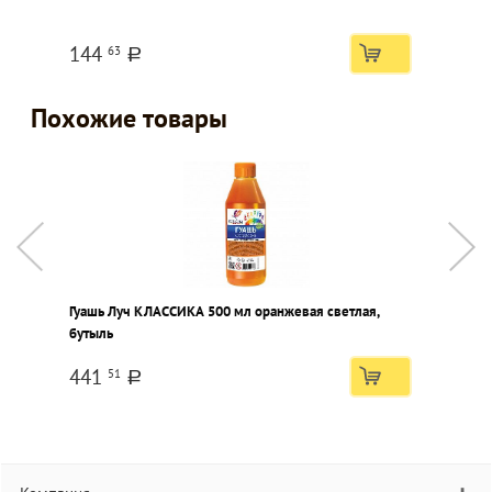
144
63
a
Похожие товары
Гуашь Луч КЛАССИКА 500 мл оранжевая светлая,
Г
бутыль
441
51
a