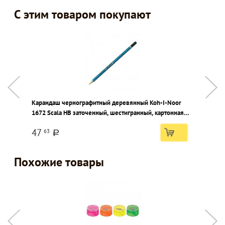
С этим товаром покупают
Карандаш чернографитный деревянный Koh-I-Noor
К
1672 Scala НВ заточенный, шестигранный, картонная
Д
коробка
к
47
63
a
Похожие товары