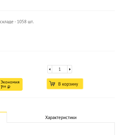
складе - 1058 шт.
Экономия
В корзину
7
50
a
Увеличить
Характеристики