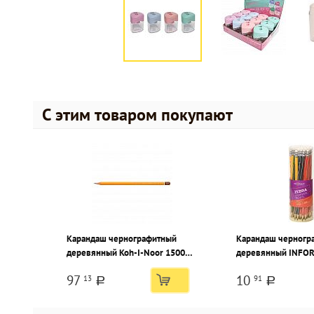
С этим товаром покупают
Карандаш чернографитный
Карандаш черногр
деревянный Koh-I-Noor 1500
деревянный INFOR
10Н заточенный, шестигранный,
НВ с ластиком, зат
97
10
13
91
картонная коробка
шестигранный, при
a
a
корпусе, тубус