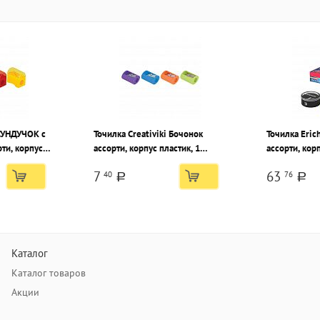
 СУНДУЧОК с
Точилка Creativiki Бочонок
Точилка Eric
ти, корпус
ассорти, корпус пластик, 1
ассорти, корп
е, в тубусе
отверстие, в тубусе
отверстие, в
7
63
40
76
a
a
Каталог
Каталог товаров
Акции