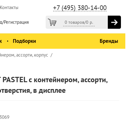
+7 (495) 380-14-00
Контакты
д/Регистрация
0 товаров
/
0
р.
ж
Подборки
Бренды
нером, ассорти, корпус
PASTEL с контейнером, ассорти,
отверстия, в дисплее
3069