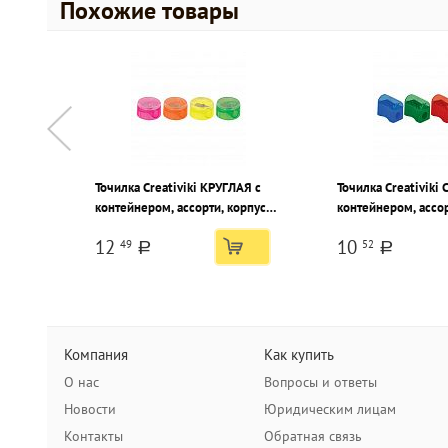
Похожие товары
Точилка Creativiki КРУГЛАЯ с
Точилка Creativiki
контейнером, ассорти, корпус
контейнером, ассор
пластик, 1 отверстие, в тубусе
пластик, 1 отверсти
12
10
49
52
a
a
Компания
Как купить
О нас
Вопросы и ответы
Новости
Юридическим лицам
Контакты
Обратная связь