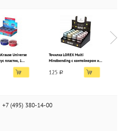
hKrause Universe
Точилка LOREX Multi
Точилк
ус пластик, 1
Mindbending с контейнером и
Vibes 
 тубусе
ластиком, ассорти, корпус
ластик
125
89
99
пластик, 1 отверстие, в дисплее
пласти
a
+7 (495) 380-14-00