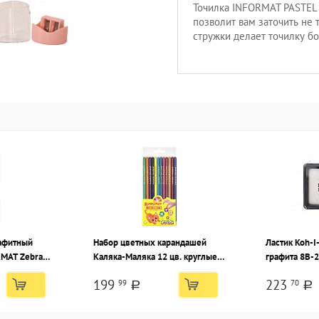
Точилка INFORMAT PASTEL 
позволит вам заточить не 
стружки делает точилку б
афитный
Набор цветных карандашей
Ластик Koh-I
MAT Zebra
Каляка-Маляка 12 цв. круглые,
графита 8В-2
оченный,
пластиковые со стразами, в
199
223
99
70
нт на
пластиковой упаковке
a
a