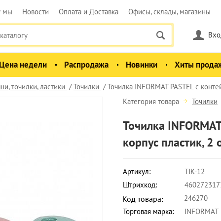
у мы
Новости
Оплата и Доставка
Офисы, склады, магазины
Вхо
Цена недели
Распродажа
Новинки
Хиты прода
и, точилки, ластики
Точилки
Точилка INFORMAT PASTEL с контей
Категория товара
Точилки
Точилка INFORMAT 
корпус пластик, 2 
Артикул:
TIK-12
Штрихкод:
460272317
246270
Код товара:
Торговая марка:
INFORMAT