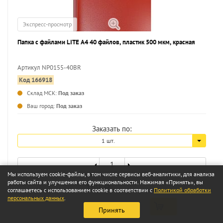
Экспресс-просмотр
Папка с файлами LITE А4 40 файлов, пластик 500 мкм, красная
Артикул NP0155-40BR
Код 166918
...
Склад МСК:
Под заказ
Ваш город:
Под заказ
Заказать по:
1 шт.
Мы используем cookie-файлы, в том числе сервисы веб-аналитики, для анализа
работы сайта и улучшения его функциональности. Нажимая «Принять», вы
199
a
соглашаетесь с использованием cookie в соответствии с
Политикой обработки
персональных данных
.
Принять