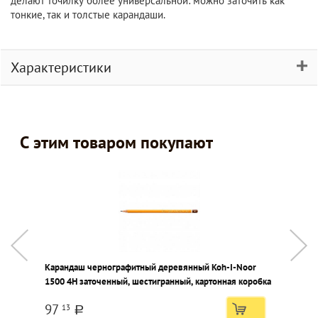
делают точилку более универсальной: можно заточить как
тонкие, так и толстые карандаши.
Характеристики
С этим товаром покупают
Карандаш чернографитный деревянный Koh-I-Noor
К
1500 4Н заточенный, шестигранный, картонная коробка
л
к
97
13
a