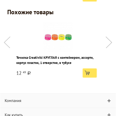
Похожие товары
Точилка Creativiki КРУГЛАЯ с контейнером, ассорти,
Т
корпус пластик, 1 отверстие, в тубусе
к
12
49
a
Компания
Как купить