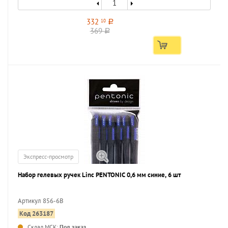
332
10
a
369
a
Экспресс-просмотр
Набор гелевых ручек Linc PENTONIC 0,6 мм синие, 6 шт
Артикул 856-6B
Код 263187
...
Склад МСК:
Под заказ