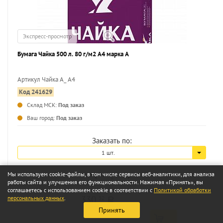
Экспресс-просмотр
Бумага Чайка 500 л. 80 г/м2 А4 марка А
Артикул Чайка А_ А4
Код 241629
...
Склад МСК:
Под заказ
Ваш город:
Под заказ
Заказать по:
1 шт.
Мы используем cookie-файлы, в том числе сервисы веб-аналитики, для анализа
работы сайта и улучшения его функциональности. Нажимая «Принять», вы
соглашаетесь с использованием cookie в соответствии с
Политикой обработки
330
персональных данных
.
32
a
Принять