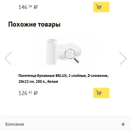
146
56
a
Похожие товары
Полотенца бумажные BELUX, 2 слойные, Z-сложение,
П
20х22 см, 200 л., белые
2
126
62
a
Компания