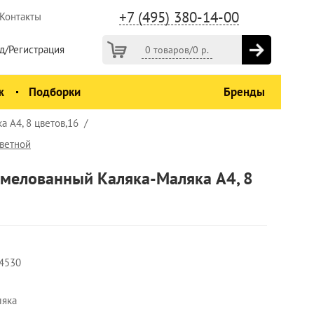
+7 (495) 380-14-00
Контакты
д/Регистрация
0 товаров
/
0
р.
ж
Подборки
Бренды
 А4, 8 цветов,16
ветной
емелованный Каляка-Маляка А4, 8
4530
ляка