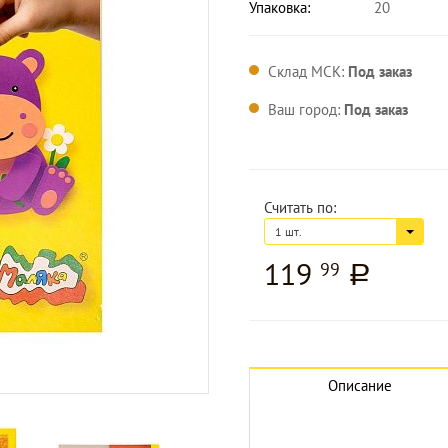
Упаковка:
20
Склад МСК:
Под заказ
Ваш город:
Под заказ
Считать по:
1 шт.
119
99
a
Увеличить изображение
Описание