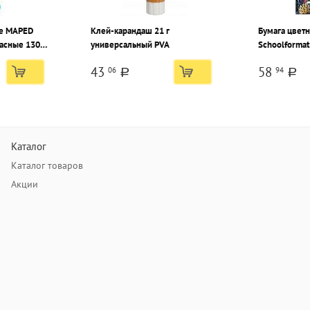
е MAPED
Клей-карандаш 21 г
Бумага цвет
асные 130
универсальный PVA
Schoolformat
овые с
16 цв. 60 г/
43
58
06
94
ами ассорти
a
a
Каталог
Каталог товаров
Акции