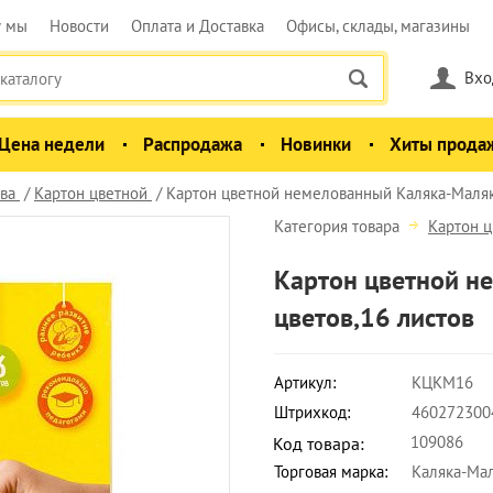
у мы
Новости
Оплата и Доставка
Офисы, склады, магазины
Вхо
Цена недели
Распродажа
Новинки
Хиты прода
ва
Картон цветной
Картон цветной немелованный Каляка-Маляка
Категория товара
Картон ц
Картон цветной н
цветов,16 листов
Артикул:
КЦКМ16
Штрихкод:
460272300
109086
Код товара:
Торговая марка:
Каляка-Ма