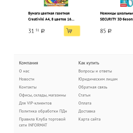
Бумага цветная газетная
Ножницы школьны
Creativiki А4, 8 цветов 16
SECURITY 3D безоп
листов, 45 г/м2 на скрепке
мм, ручки пластик
31
85
51
резиновыми вставк
a
a
фиксатор
Компания
Как купить
О нас
Вопросы и ответы
Новости
Юридическим лицам
Контакты
Обратная связь
Офисы, склады, магазины
Статьи
Для VIP-клиентов
Оплата
Политика обработки ПДн
Доставка
Правила Клуба торговой
Карта сайта
сети INFORMAT