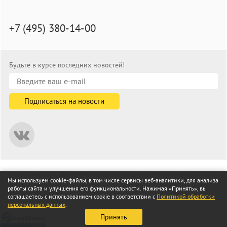
+7 (495) 380-14-00
Будьте в курсе последних новостей!
© informat.ru — Интернет-магазин канцелярских товаров. 2001—
Мы используем cookie-файлы, в том числе сервисы веб-аналитики, для анализа
2026
работы сайта и улучшения его функциональности. Нажимая «Принять», вы
Все права защищены
соглашаетесь с использованием cookie в соответствии с
Политикой обработки
персональных данных
.
Принять