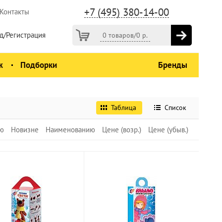
+7 (495) 380-14-00
Контакты
д/Регистрация
0 товаров
/
0
р.
ж
Подборки
Бренды
Таблица
Список
ю
Новизне
Наименованию
Цене (возр.)
Цене (убыв.)