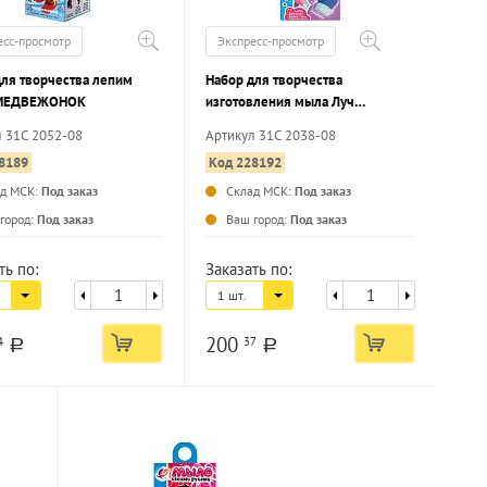
есс-просмотр
Экспресс-просмотр
для творчества лепим
Набор для творчества
 МЕДВЕЖОНОК
изготовления мыла Луч
РУКАВИЧКА
л 31С 2052-08
Артикул 31С 2038-08
8189
Код 228192
ад МСК:
Под заказ
Склад МСК:
Под заказ
...
...
город:
Под заказ
Ваш город:
Под заказ
ть по:
Заказать по:
1 шт.
200
4
37
a
a