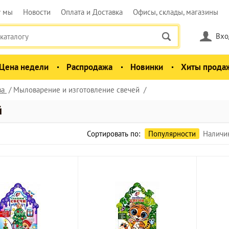
у мы
Новости
Оплата и Доставка
Офисы, склады, магазины
Вхо
Цена недели
Распродажа
Новинки
Хиты прода
ва
Мыловарение и изготовление свечей
й
Сортировать по:
Популярности
Наличи