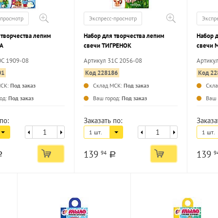
-просмотр
Экспресс-просмотр
Экспр
 творчества лепим
Набор для творчества лепим
Набор 
КА
свечи ТИГРЕНОК
свечи
0С 1909-08
Артикул 31С 2056-08
Артику
01
Код 228186
Код 22
МСК:
Под заказ
Склад МСК:
Под заказ
Скл
...
...
од:
Под заказ
Ваш город:
Под заказ
Ваш 
по:
Заказать по:
Заказа
1 шт.
1 шт.
139
139
94
9
a
a