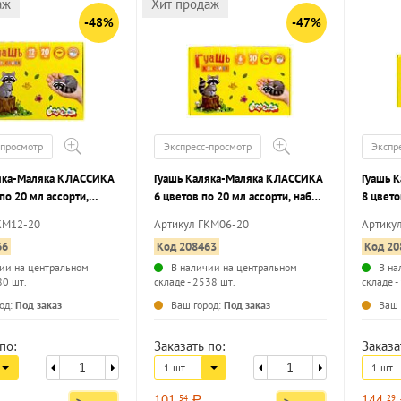
аж
Хит продаж
-48%
-47%
-просмотр
Экспресс-просмотр
Экспр
яка-Маляка КЛАССИКА
Гуашь Каляка-Маляка КЛАССИКА
Гуашь 
по 20 мл ассорти,
6 цветов по 20 мл ассорти, набор
8 цвето
очек
баночек
баноче
КМ12-20
Артикул ГКМ06-20
Артику
66
Код 208463
Код 20
ии на центральном
В наличии на центральном
В на
80 шт.
складе - 2538 шт.
складе -
...
...
од:
Под заказ
Ваш город:
Под заказ
Ваш 
по:
Заказать по:
Заказа
1 шт.
1 шт.
101
144
54
29
a