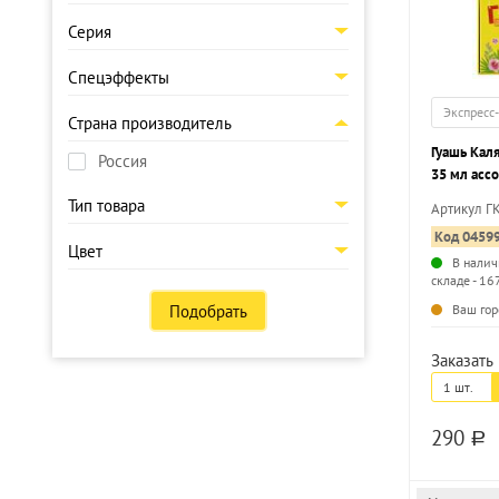
Серия
Спецэффекты
Экспресс
Страна производитель
Гуашь Кал
Россия
35 мл ассо
Тип товара
Артикул Г
Код 0459
Цвет
В налич
складе - 16
Подобрать
Ваш гор
Заказать 
1 шт.
290
a