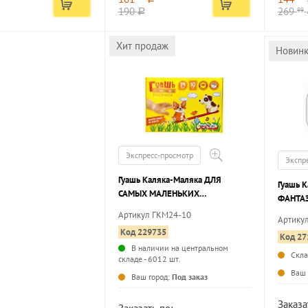
190
269
99
a
Хит продаж
Новин
Экспресс-просмотр
Экспр
Гуашь Каляка-Маляка ДЛЯ
Гуашь 
САМЫХ МАЛЕНЬКИХ
ФАНТАЗ
ХУДОЖНИКОВ 24 цвета по 10 мл
набор 
Артикул ГКМ24-10
Артику
ассорти, блок-тара
контей
Код 229735
Код 27
В наличии на центральном
Скл
складе - 6012 шт.
...
Ваш 
Ваш город:
Под заказ
Заказа