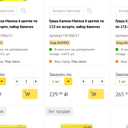
-просмотр
Экспресс-просмотр
Экспр
яка-Маляка 6 цветов по
Гуашь Каляка-Маляка 8 цветов по
Гуашь К
сорти, набор баночек
17,5 мл ассорти, набор баночек
по 17,5
баноче
КМ06/17
Артикул ГКМ08/17
Артику
91
Код 045992
Код 04
ии на центральном
В наличии на центральном
В на
392 шт.
складе - 6403 шт.
складе -
...
...
од:
Под заказ
Ваш город:
Под заказ
Ваш 
по:
Заказать по:
Заказа
1 шт.
1 шт.
229
265
99
0
a
a
аж
Хит продаж