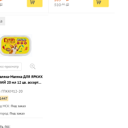
310
02
a
a
ка
есс-просмотр
Каляка-Маляка ДЛЯ ЯРКИХ
ИЙ 20 мл 12 цв. ассорти
баночек, пластиковый
л ГПККМ12-20
нер
1447
ад МСК:
Под заказ
...
город:
Под заказ
ть по: