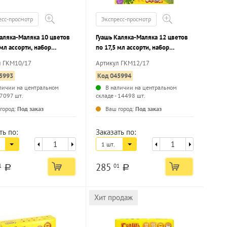
есс-просмотр
Экспресс-просмотр
аляка-Маляка 10 цветов
Гуашь Каляка-Маляка 12 цветов
 мл ассорти, набор
по 17,5 мл ассорти, набор
к
баночек
л ГКМ10/17
Артикул ГКМ12/17
5993
Код 045994
личии на центральном
В наличии на центральном
 7097 шт.
складе - 14498 шт.
...
...
город:
Под заказ
Ваш город:
Под заказ
ть по:
Заказать по:
1 шт.
285
1
01
a
a
Хит продаж