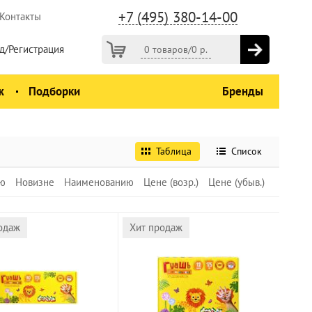
+7 (495) 380-14-00
Контакты
д/Регистрация
0 товаров
/
0
р.
ж
Подборки
Бренды
Таблица
Список
ю
Новизне
Наименованию
Цене (возр.)
Цене (убыв.)
одаж
Хит продаж