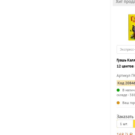
Хит прод
Экспресс
Гуашь Кал
12 цветов 
набор бан
Артикул Г
Код 2084
В налич
складе - 38
Ваш гор
Заказать 
1 шт.
168
71
a