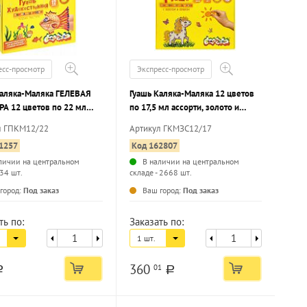
есс-просмотр
Экспресс-просмотр
Каляка-Маляка ГЕЛЕВАЯ
Гуашь Каляка-Маляка 12 цветов
РА 12 цветов по 22 мл
по 17,5 мл ассорти, золото и
 перламутр, банка
серебро, набор баночек
л ГПКМ12/22
Артикул ГКМЗС12/17
1257
Код 162807
личии на центральном
В наличии на центральном
 34 шт.
складе - 2668 шт.
...
...
город:
Под заказ
Ваш город:
Под заказ
ть по:
Заказать по:
1 шт.
360
01
a
a