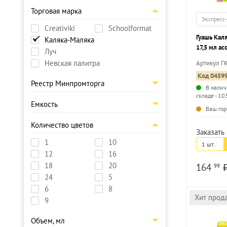
Торговая марка
Экспресс
Creativiki
Schoolformat
Гуашь Кал
Каляка-Маляка
17,5 мл ас
Луч
Невская палитра
Артикул Г
Код 0459
Реестр Минпромторга
В налич
складе - 10
Емкость
Ваш гор
Количество цветов
Заказать 
1
10
1 шт.
12
16
18
20
164
99
24
5
6
8
Хит прод
9
Объем, мл