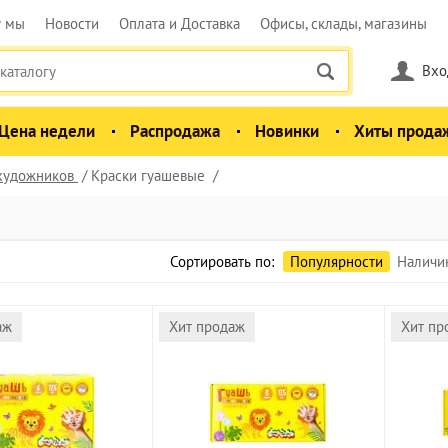
у мы
Новости
Оплата и Доставка
Офисы, склады, магазины
Вхо
Цена недели
Распродажа
Новинки
Хиты прода
 художников
Краски гуашевые
Сортировать по:
Популярности
Наличи
аж
Хит продаж
Хит пр