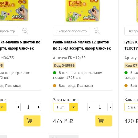
-просмотр
Экспресс-просмотр
Экспр
яка-Маляка 6 цветов по
Гуашь Каляка-Маляка 12 цветов
Гуашь 
рти, набор баночек
по 35 мл ассорти, набор баночек
ТЕКСТУ
ассорти
КМ06/35
Артикул ГКМ12/35
Артику
95
Код 045996
Код 07
ии на центральном
В наличии на центральном
В на
72 шт.
складе - 1725 шт.
складе -
...
...
од:
Под заказ
Ваш город:
Под заказ
Ваш 
по:
Заказать по:
Заказа
1 шт.
1 шт.
475
420
01
a