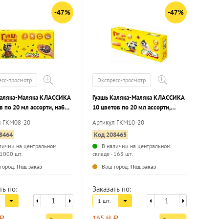
-47%
-47%
есс-просмотр
Экспресс-просмотр
Каляка-Маляка КЛАССИКА
Гуашь Каляка-Маляка КЛАССИКА
в по 20 мл ассорти, набор
10 цветов по 20 мл ассорти,
к
набор баночек
л ГКМ08-20
Артикул ГКМ10-20
8464
Код 208465
личии на центральном
В наличии на центральном
 1000 шт.
складе - 163 шт.
...
...
город:
Под заказ
Ваш город:
Под заказ
ть по:
Заказать по:
1 шт.
165
68
a
a