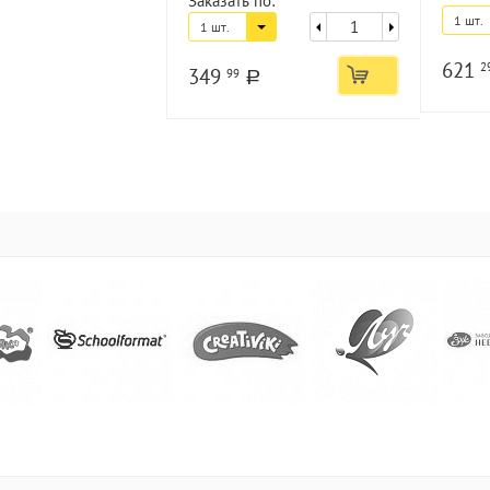
Заказать по:
1 шт.
1 шт.
621
2
349
99
a