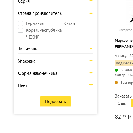
Серия
Страна производитель
Германия
Китай
Корея, Республика
Экспресс
ЧЕХИЯ
Маркер пе
PERMANEN
Тип чернил
круглый н
Артикул 8
Упаковка
Код 0461
В налич
Форма наконечника
складе - 16
Ваш гор
Цвет
Заказать 
Подобрать
1 шт.
82
53
a