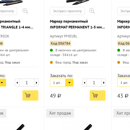
-просмотр
Экспресс-просмотр
Экспр
ерманентный
Маркер перманентный
Маркер
 TRIANGLE 1-4 мм
INFORMAT PERMANENT 1-5 мм
INFORM
руглый наконечник
черный, круглый наконечник
черный
TR02K
Артикул PM01BL
Артику
06
Код 056784
Код 06
ии на центральном
В наличии на центральном
В на
864 шт.
складе - 38416 шт.
складе -
...
...
од:
Под заказ
Ваш город:
Под заказ
Ваш 
по:
Заказать по:
Заказа
1 шт.
1 шт.
49
43
a
a
аж
Хит продаж
Хит пр