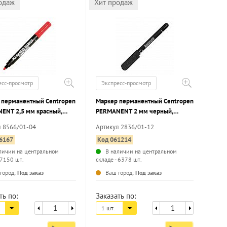
одаж
Хит продаж
есс-просмотр
Экспресс-просмотр
 перманентный Centropen
Маркер перманентный Centropen
ENT 2,5 мм красный,
PERMANENT 2 мм черный,
й наконечник
круглый наконечник
л 8566/01-04
Артикул 2836/01-12
6167
Код 061214
личии на центральном
В наличии на центральном
 7150 шт.
складе - 6378 шт.
...
...
город:
Под заказ
Ваш город:
Под заказ
ть по:
Заказать по:
1 шт.