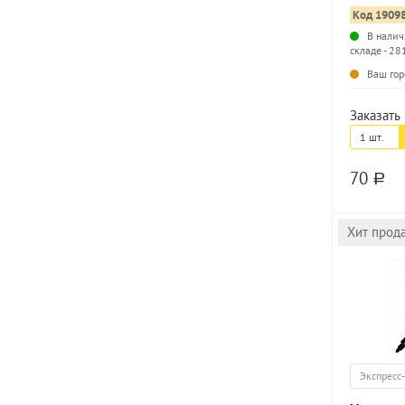
Код 1909
В налич
складе - 28
Ваш гор
Заказать 
1 шт.
70
a
Хит прод
Экспресс