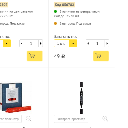
2807
Код 056782
личии на центральном
В наличии на центральном
 2723 шт.
складе - 2578 шт.
...
...
город:
Под заказ
Ваш город:
Под заказ
ть по:
Заказать по:
1 шт.
49
a
есс-просмотр
Экспресс-просмотр