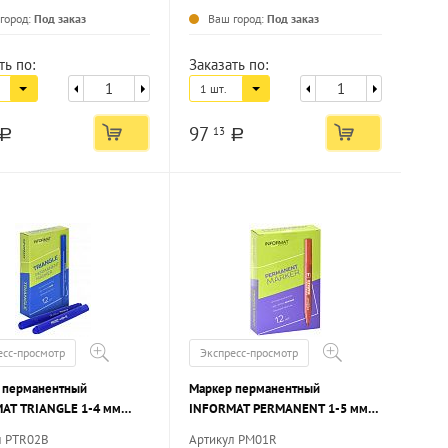
город:
Под заказ
Ваш город:
Под заказ
ть по:
Заказать по:
1 шт.
97
13
a
a
есс-просмотр
Экспресс-просмотр
 перманентный
Маркер перманентный
AT TRIANGLE 1-4 мм
INFORMAT PERMANENT 1-5 мм
круглый наконечник
красный, круглый наконечник
л PTR02B
Артикул PM01R