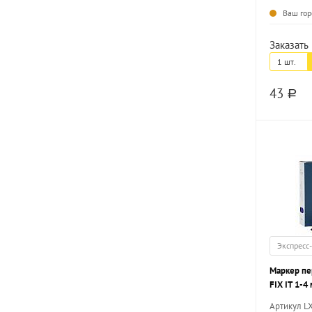
Ваш гор
Заказать 
1 шт.
43
a
Экспресс
Маркер п
FIX IT 1-4
наконечни
Артикул L