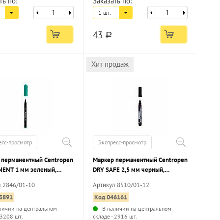
ть по:
Заказать по:
1 шт.
43
a
Хит продаж
есс-просмотр
Экспресс-просмотр
 перманентный Centropen
Маркер перманентный Centropen
ENT 1 мм зеленый,
DRY SAFE 2,5 мм черный,
й наконечник
круглый наконечник
л 2846/01-10
Артикул 8510/01-12
3891
Код 046161
личии на центральном
В наличии на центральном
 3208 шт.
складе - 2916 шт.
...
...