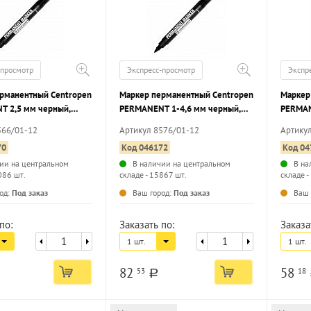
-просмотр
Экспресс-просмотр
Экспр
рманентный Centropen
Маркер перманентный Centropen
Маркер
T 2,5 мм черный,
PERMANENT 1-4,6 мм черный,
PERMAN
аконечник
скошенный наконечник
светост
566/01-12
Артикул 8576/01-12
Артику
наконе
70
Код 046172
Код 04
ии на центральном
В наличии на центральном
В на
086 шт.
складе - 15867 шт.
складе -
...
...
од:
Под заказ
Ваш город:
Под заказ
Ваш 
по:
Заказать по:
Заказа
1 шт.
1 шт.
82
58
53
18
a