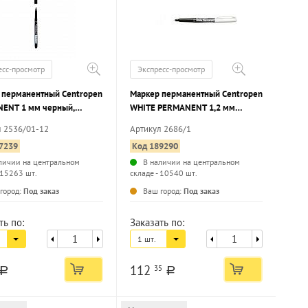
есс-просмотр
Экспресс-просмотр
 перманентный Centropen
Маркер перманентный Centropen
ENT 1 мм черный,
WHITE PERMANENT 1,2 мм
ойкий, круглый
белый, пулевидный наконечник
л 2536/01-12
Артикул 2686/1
чник
7239
Код 189290
личии на центральном
В наличии на центральном
 15263 шт.
складе - 10540 шт.
...
...
город:
Под заказ
Ваш город:
Под заказ
ть по:
Заказать по:
1 шт.
112
35
a
a