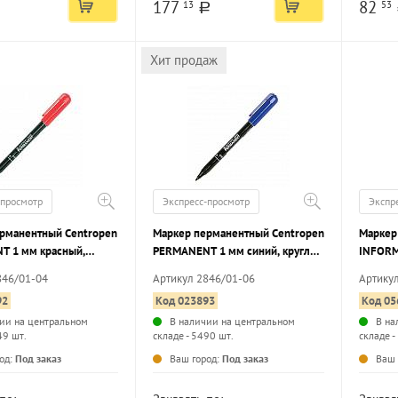
177
82
13
53
a
Хит продаж
-просмотр
Экспресс-просмотр
Экспр
рманентный Centropen
Маркер перманентный Centropen
Маркер
T 1 мм красный,
PERMANENT 1 мм синий, круглый
INFORM
аконечник
наконечник
синий, 
846/01-04
Артикул 2846/01-06
Артику
92
Код 023893
Код 05
ии на центральном
В наличии на центральном
В на
49 шт.
складе - 5490 шт.
складе -
...
...
од:
Под заказ
Ваш город:
Под заказ
Ваш 