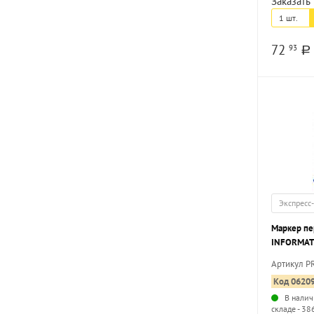
Заказать 
1 шт.
72
93
a
Экспресс
Маркер п
INFORMAT 
круглый н
Артикул P
Код 0620
В налич
складе - 38