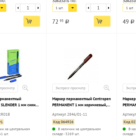
по:
Заказать по:
Заказа
1 шт.
1 шт.
72
49
93
a
a
-просмотр
Экспресс-просмотр
Экспр
ерманентный
Маркер перманентный Centropen
Маркер
SLENDER 1 мм синий,
PERMANENT 1 мм коричневый,
PERMAN
аконечник
круглый наконечник
круглы
RR01B
Артикул 2846/01-11
Артику
91
Код 064926
Код 02
ии на центральном
В наличии на центральном
В на
61 шт.
складе - 3269 шт.
складе -
...
...