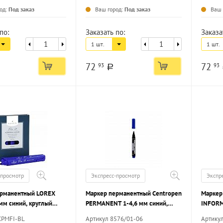
од:
Под заказ
Ваш город:
Под заказ
Ваш 
по:
Заказать по:
Заказа
1 шт.
1 шт.
72
72
93
93
a
-просмотр
Экспресс-просмотр
Экспр
ерманентный LOREX
Маркер перманентный Centropen
Маркер
 мм синий, круглый
PERMANENT 1-4,6 мм синий,
INFORM
к
скошенный наконечник
синий, 
XPMFI-BL
Артикул 8576/01-06
Артику