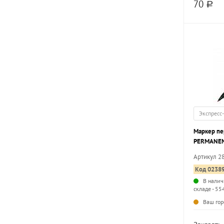
70
a
Экспресс
Маркер пе
PERMANEN
круглый н
Артикул 2
Код 0238
В налич
складе - 55
Ваш гор