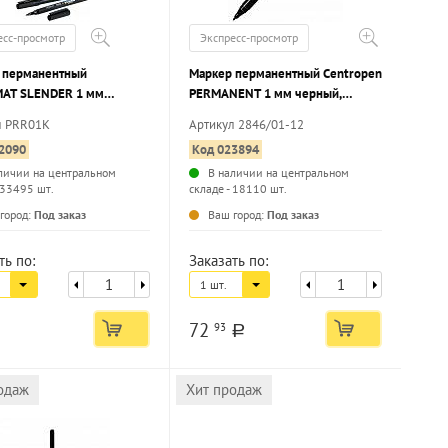
есс-просмотр
Экспресс-просмотр
 перманентный
Маркер перманентный Centropen
AT SLENDER 1 мм
PERMANENT 1 мм черный,
, круглый наконечник
круглый наконечник
л PRR01K
Артикул 2846/01-12
2090
Код 023894
личии на центральном
В наличии на центральном
 33495 шт.
складе - 18110 шт.
...
...
город:
Под заказ
Ваш город:
Под заказ
ть по:
Заказать по:
1 шт.
72
93
a
одаж
Хит продаж