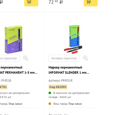
72
93
a
a
есс-просмотр
Экспресс-просмотр
 перманентный
Маркер перманентный
AT PERMANENT 1-5 мм
INFORMAT SLENDER 1 мм
круглый наконечник
красный, круглый наконечник
л PM01B
Артикул PRR01R
6781
Код 062092
личии на центральном
В наличии на центральном
 5476 шт.
складе - 4668 шт.
...
...
город:
Под заказ
Ваш город:
Под заказ