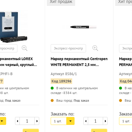
Хит продаж
Хит пр
-просмотр
Экспресс-просмотр
Экспр
ерманентный LOREX
Маркер перманентный Centropen
Маркер
 мм черный, круглый
WHITE PERMANENT 2,5 мм
PERMAN
к
белый, круглый наконечник
круглы
XPMFI-B
Артикул 8586/1
Артику
77
Код 189296
Код 04
ии на центральном
В наличии на центральном
В на
08 шт.
складе - 8384 шт.
складе -
...
...
од:
Под заказ
Ваш город:
Под заказ
Ваш 
по:
Заказать по:
Заказа
1 шт.
1 шт.