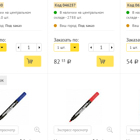
80
Код 046257
Код 06
ии на центральном
В наличии на центральном
В на
10 шт.
складе - 2788 шт.
складе -
...
...
од:
Под заказ
Ваш город:
Под заказ
Ваш 
по:
Заказать по:
Заказа
1 шт.
1 шт.
82
54
53
a
a
аж
-просмотр
Экспресс-просмотр
Экспр