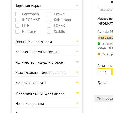
Торговая марка
Экспресс
Centropen
Crown
Маркер п
INFORMAT
Koh-I-Noor
INFORMAT
LITE
LOREX
черный, к
NoName
Stabilo
Артикул P
Код 0628
Реестр Минпромторга
В налич
складе - 45
Количество в упаковке, шт
Ваш гор
Количество пишущих сторон
Заказать 
1 шт.
Максимальная толщина линии
54
Материал корпуса
a
Минимальная толщина линии
Хит прод
Наличие аромата