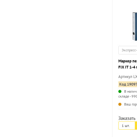
Экспресс
Маркер п
FIX IT 1-4
наконечни
Артикул L
Код 1909
В налич
складе - 99
Ваш гор
Заказать 
1 шт.