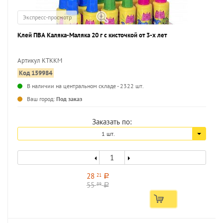
Экспресс-просмотр
Клей ПВА Каляка-Маляка 20 г с кисточкой от 3-х лет
Артикул КТККМ
Код 159984
...
В наличии на центральном складе - 2322 шт.
Ваш город:
Под заказ
Заказать по:
1 шт.
28
21
a
55
89
a