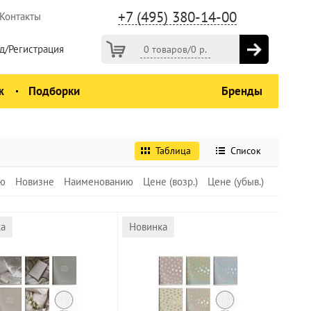
+7 (495) 380-14-00
Контакты
д/Регистрация
0 товаров
/
0
р.
ж
Подборки
Бренды
Таблица
Список
ю
Новизне
Наименованию
Цене (возр.)
Цене (убыв.)
ка
Новинка