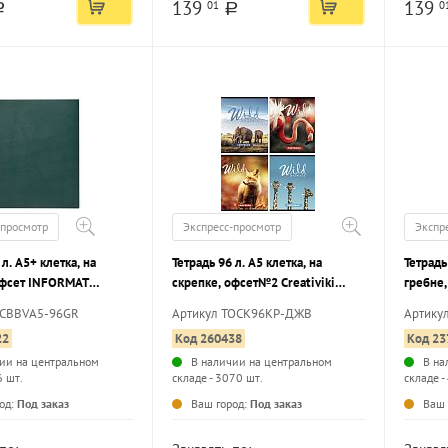
139
139
01
0
a
a
-просмотр
Экспресс-просмотр
Экспр
 л. А5+ клетка, на
Тетрадь 96 л. А5 клетка, на
Тетрадь
офсет INFORMAT
скрепке, офсет№2 Creativiki
гребне,
 зеленая
ДИКИЕ ЖИВОТНЫЕ мелованный
бумвин
FCBBVА5-96GR
Артикул ТОСК96КР-ДЖВ
Артику
картон, ВД-лак, эконом
серебр
22
Код 260438
Код 23
ии на центральном
В наличии на центральном
В на
6 шт.
складе - 3070 шт.
складе -
...
...
од:
Под заказ
Ваш город:
Под заказ
Ваш 