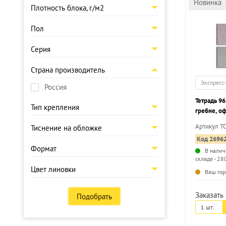
Новинка
Плотность блока, г/м2
Пол
Серия
Страна производитель
Экспресс
Россия
Тетрадь 96
Тип крепления
гребне, оф
ПАТТЕРН 
Артикул 
Тиснение на обложке
картон, с
Код 2696
Формат
В налич
складе - 28
Цвет линовки
Ваш гор
Заказать 
Подобрать
1 шт.