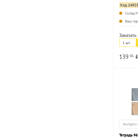
картон, с
Код 2492
Склад 
Ваш гор
Заказать 
1 шт.
139
01
Экспресс
Тетрадь 96