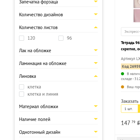
Запечатка форзаца
Количество дизайнов
Количество листов
Экспресс
120
96
Тетрадь 96
скрепке, 
Лак на обложке
мелованны
Артикул L
форзаца, s
Ламинация на обложке
Код 2695
В налич
Линовка
складе - 31
клетка
Ваш гор
клетка и линия
Заказать 
Материал обложки
1 шт.
Наличие полей
147
79
Однотонный дизайн