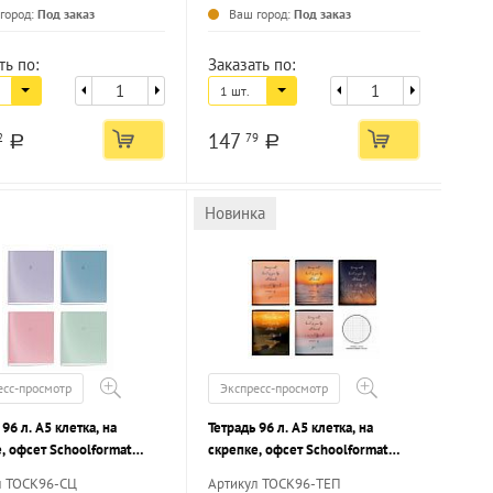
...
...
город:
Под заказ
Ваш город:
Под заказ
ть по:
Заказать по:
1 шт.
147
2
79
a
a
Новинка
есс-просмотр
Экспресс-просмотр
 96 л. А5 клетка, на
Тетрадь 96 л. А5 клетка, на
, офсет Schoolformat
скрепке, офсет Schoolformat
ЫЕ ЦВЕТА мелованный
ТЕКСТОВЫЙ ПЕЙЗАЖ
л ТОСК96-СЦ
Артикул ТОСК96-ТЕП