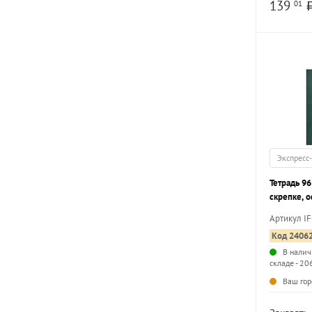
139
01
Экспресс
Тетрадь 96
скрепке, 
БУМВИНИЛ
Артикул I
Код 2406
В налич
складе - 20
Ваш гор