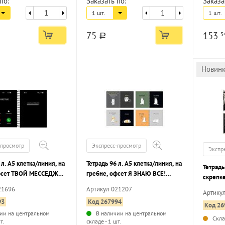
по:
Заказать по:
Заказа
1 шт.
1 шт.
75
153
5
a
Новин
-просмотр
Экспресс-просмотр
Экспр
 л. А5 клетка/линия, на
Тетрадь 96 л. А5 клетка/линия, на
Тетрадь
офсет ТВОЙ МЕССЕДЖ
гребне, офсет Я ЗНАЮ ВСЕ!
скрепк
й картон, матовая
мелованный картон, матовая
BEIGE 
21696
Артикул 021207
Артику
, выборочный УФ-лак,
ламинация, выборочный УФ-лак,
картон,
93
Код 267994
ыш
перевертыш
Код 26
touch,
ии на центральном
В наличии на центральном
Скл
т.
складе - 1 шт.
...
...