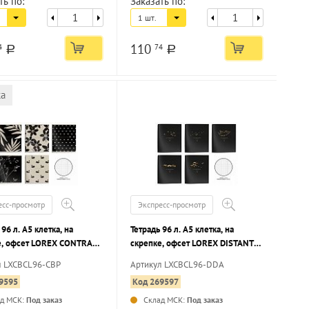
ть по:
Заказать по:
1 шт.
110
4
74
a
a
ка
есс-просмотр
Экспресс-просмотр
 96 л. А5 клетка, на
Тетрадь 96 л. А5 клетка, на
е, офсет LOREX CONTRAST
скрепке, офсет LOREX DISTANT
PATTERN мелованный
DARK ANIMALS мелованный
л LXCBCL96-CBP
Артикул LXCBCL96-DDA
 запечатка форзаца, soft
картон, запечатка форзаца, soft
9595
Код 269597
 выборочный УФ-лак
touch, фольга
ад МСК:
Под заказ
Склад МСК:
Под заказ