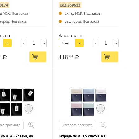
, сплошной УФ-лак
мелованный картон, сплошной
0174
Код 269613
УФ-лак
ад МСК:
Под заказ
Склад МСК:
Под заказ
...
...
город:
Под заказ
Ваш город:
Под заказ
ть по:
Заказать по:
1 шт.
118
1
01
a
a
есс-просмотр
Экспресс-просмотр
 96 л. А5 клетка, на
Тетрадь 96 л. А5 клетка, на