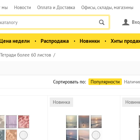
у мы
Новости
Оплата и Доставка
Офисы, склады, магазины
Вхо
Цена недели
Распродажа
Новинки
Хиты прода
Тетради более 60 листов
Сортировать по:
Популярности
Наличи
Новинка
Новин