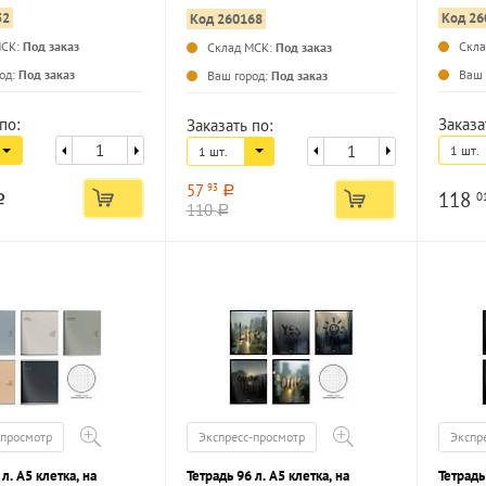
плошной УФ-лак
картон
картон, ВД-лак
52
Код 26
Код 260168
МСК:
Под заказ
Скл
Склад МСК:
Под заказ
...
...
од:
Под заказ
Ваш 
Ваш город:
Под заказ
по:
Заказа
Заказать по:
1 шт.
1 шт.
57
93
a
118
0
a
110
a
-просмотр
Экспресс-просмотр
Экспр
 л. А5 клетка, на
Тетрадь 96 л. А5 клетка, на
Тетрадь