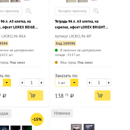
есс-просмотр
Экспресс-просмотр
 96 л. А5 клетка, на
Тетрадь 96 л. А5 клетка, на
е, офсет LOREX BEIGE
скрепке, офсет LOREX BRIGHT
TICS мелованный картон,
PEARS мелованный картон,
л LXCBCL96-BEA
Артикул LXCBCL96-BP
ка форзаца, матовая
запечатка форзаца, soft touch,
9594
Код 269596
ция, эмбоссинг
выборочный УФ-лак
личии на центральном
В наличии на центральном
 1652 шт.
складе - 3537 шт.
...
...
город:
Под заказ
Ваш город:
Под заказ
ть по:
Заказать по:
1 шт.
138
9
72
a
a
Новинка
одаж
-15%