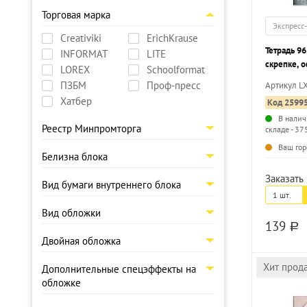
Торговая марка
Экспресс
Creativiki
ErichKrause
Тетрадь 96
INFORMAT
LITE
скрепке, 
LOREX
Schoolformat
OF HAPPI
ПЗБМ
Проф-пресс
Артикул L
картон, за
Хатбер
Код 2599
touch
В налич
Реестр Минпромторга
складе - 37
Ваш гор
Белизна блока
Заказать 
Вид бумаги внутреннего блока
1 шт.
Вид обложки
139
a
Двойная обложка
Хит прод
Дополнительные спецэффекты на
обложке