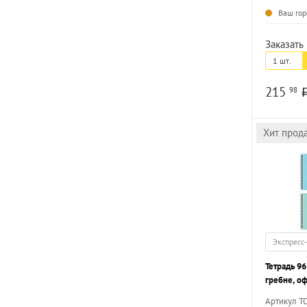
Ваш гор
Заказать 
1 шт.
215
98
Хит прод
Экспресс
Тетрадь 96
гребне, оф
ПАСТЕЛЬ 
Артикул Т