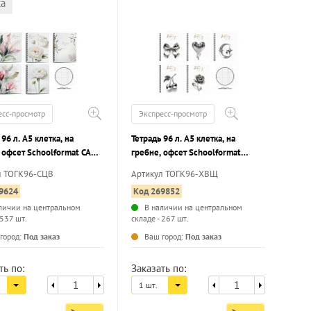
ка
есс-просмотр
Экспресс-просмотр
 96 л. А5 клетка, на
Тетрадь 96 л. А5 клетка, на
 офсет Schoolformat САД
гребне, офсет Schoolformat
 мелованный картон,
ХРОМ ВЕЩИ мелованный картон,
л ТОГК96-СЦВ
Артикул ТОГК96-ХВЩ
ой УФ-лак
твин-лак
9624
Код 269852
личии на центральном
В наличии на центральном
 537 шт.
складе - 267 шт.
...
...
город:
Под заказ
Ваш город:
Под заказ
ть по:
Заказать по:
1 шт.