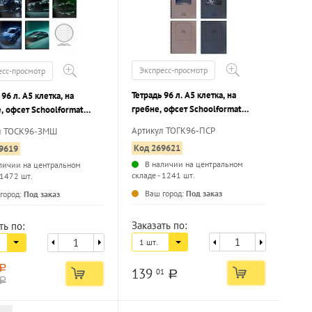
Экспресс-просмотр
есс-просмотр
Тетрадь 96 л. А5 клетка, на
 96 л. А5 клетка, на
гребне, офсет Schoolformat
, офсет Schoolformat
ПЕЙЗАЖ С РАМКОЙ мелованный
ЫЕ МАШИНЫ мелованный
Артикул ТОГК96-ПСР
л ТОСК96-ЗМШ
картон, сплошной УФ-лак
 ВД-лак
Код 269621
9619
В наличии на центральном
личии на центральном
складе - 1241 шт.
 1472 шт.
...
...
Ваш город:
Под заказ
город:
Под заказ
Заказать по:
ть по:
1 шт.
a
139
01
a
a