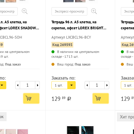
-просмотр
Экспресс-просмотр
Экспр
 л. А5 клетка, на
Тетрадь 96 л. А5 клетка, на
Тетрадь
офсет LOREX SHADOW
скрепке, офсет LOREX BRIGHT
скрепк
NESS мелованный
SCENERY мелованный картон,
AESTHE
XCBCL96-SOH
Артикул LXCBCL96-BCY
Артику
печатка форзаца, soft
запечатка форзаца, матовая
запечат
59
Код 269593
Код 26
ламинация, эмбоссинг
ламина
ии на центральном
В наличии на центральном
В на
59 шт.
складе - 1713 шт.
складе -
...
...
од:
Под заказ
Ваш город:
Под заказ
Ваш 
по:
Заказать по:
Заказа
1 шт.
1 шт.
129
129
89
8
a
аж
Хит пр