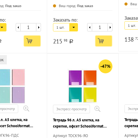
Ваш 
од:
Под заказ
Ваш город:
Под заказ
Заказа
по:
Заказать по:
1 шт.
1 шт.
138
7
215
98
a
a
аж
-47%
-просмотр
Экспр
Экспресс-просмотр
 л. А5 клетка, на
Тетрадь
Тетрадь 96 л. А5 клетка, на
сет Schoolformat
скрепке
скрепке, офсет Schoolformat
ДЛЯ СЕБЯ мелованный
СЛОЖН
ЯРКИЙ ОДНОТОН мелованный
ОГК96-ПДС
Артику
Артикул ТОСК96-ЯО