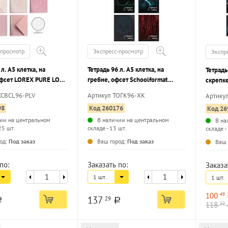
-просмотр
Экспресс-просмотр
Экспр
 л. А5 клетка, на
Тетрадь 96 л. А5 клетка, на
Тетрадь
офсет LOREX PURE LOVE
гребне, офсет Schoolformat
скрепке
й картон, запечатка
ХАКИНГ мелованный картон,
ЗЕЛЕН
XCBCL96-PLV
Артикул ТОГК96-ХК
Артику
oft touch, фольга
сплошной УФ-лак
картон,
98
Код 260176
Код 26
ии на центральном
В наличии на центральном
В на
25 шт.
складе - 13 шт.
складе -
...
...
од:
Под заказ
Ваш город:
Под заказ
Ваш 
по:
Заказать по:
Заказа
1 шт.
1 шт.
100
49
137
29
a
a
118
22