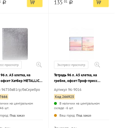
135
1
01
a
a
есс-просмотр
Экспресс-просмотр
 96 л. А5 клетка, на
Тетрадь 96 л. А5 клетка, на
 офсет Хатбер METALLIC
гребне, офсет Проф-пресс
ил, металлизация,
ПРИРОДА В НЕЖНЫХ ТОНАХ
л 96Т5бвВ1гр/бвСеребро
Артикул 96-9016
о
мелованный картон
7666
Код 266925
личии на центральном
В наличии на центральном
 46 шт.
складе - 6 шт.
...
...
город:
Под заказ
Ваш город:
Под заказ