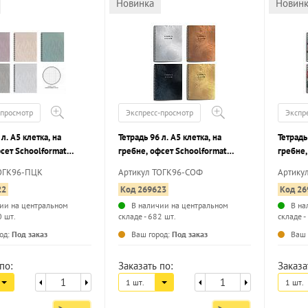
Новинка
Новин
-просмотр
Экспресс-просмотр
Экспр
 л. А5 клетка, на
Тетрадь 96 л. А5 клетка, на
Тетрадь
сет Schoolformat
гребне, офсет Schoolformat
гребне,
ЦВЕТКОВ мелованный
СЛОЖНАЯ ОДНОТОННАЯ
ЦВЕТОВ
ТОГК96-ПЦК
Артикул ТОГК96-СОФ
Артику
плошной УФ-лак
ФАКТУРА мелованный картон,
сплошн
22
Код 269623
Код 26
сплошной УФ-лак
ии на центральном
В наличии на центральном
В на
0 шт.
складе - 682 шт.
складе -
...
...
од:
Под заказ
Ваш город:
Под заказ
Ваш 
по:
Заказать по:
Заказа
1 шт.
1 шт.