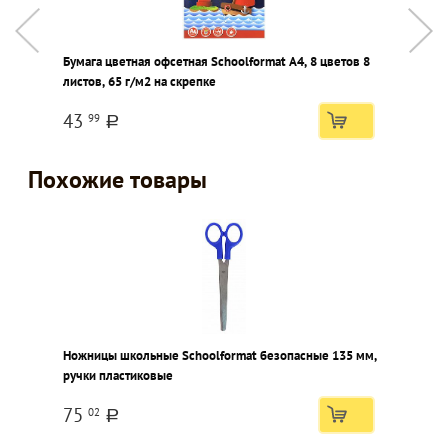
Бумага цветная офсетная Schoolformat А4, 8 цветов 8
И
листов, 65 г/м2 на скрепке
43
99
a
Похожие товары
Ножницы школьные Schoolformat безопасные 135 мм,
ручки пластиковые
75
02
a