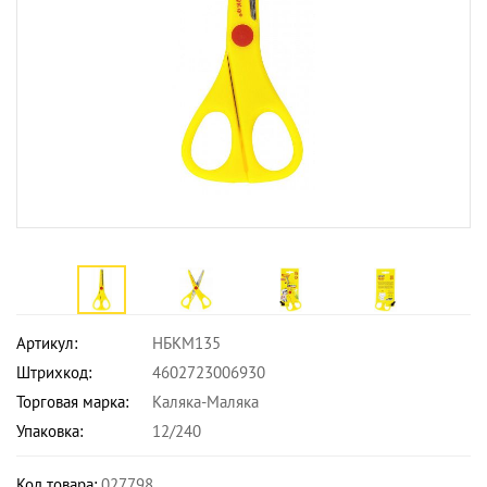
Артикул:
НБКМ135
Штрихкод:
4602723006930
Торговая марка:
Каляка-Маляка
Упаковка:
12/240
Код товара:
027798