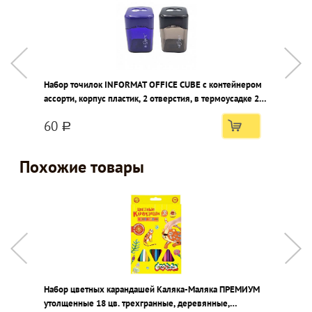
Набор точилок INFORMAT OFFICE CUBE с контейнером
Л
ассорти, корпус пластик, 2 отверстия, в термоусадке 2
п
шт
60
a
Похожие товары
Набор цветных карандашей Каляка-Маляка ПРЕМИУМ
Н
утолщенные 18 цв. трехгранные, деревянные,
ш