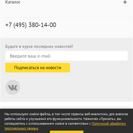
Каталог
+7 (495) 380-14-00
Будьте в курсе последних новостей!
© informat.ru — Интернет-магазин канцелярских товаров. 2001—
Мы используем cookie-файлы, в том числе сервисы веб-аналитики, для анализа
2026
работы сайта и улучшения его функциональности. Нажимая «Принять», вы
Все права защищены
соглашаетесь с использованием cookie в соответствии с
Политикой обработки
персональных данных
.