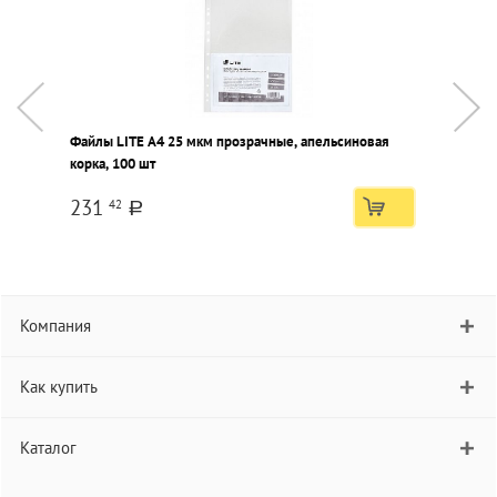
Файлы LITE А4 25 мкм прозрачные, апельсиновая
П
корка, 100 шт
к
231
42
a
Компания
Как купить
Каталог