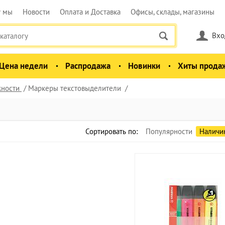
у мы
Новости
Оплата и Доставка
Офисы, склады, магазины
Вхо
Цена недели
Распродажа
Новинки
Хиты прода
ности
Маркеры текстовыделители
Сортировать по:
Популярности
Наличи