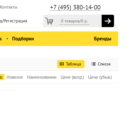
+7 (495) 380-14-00
Контакты
д/Регистрация
0 товаров
/
0
р.
ж
Подборки
Бренды
Таблица
Список
ю
Новизне
Наименованию
Цене (возр.)
Цене (убыв.)