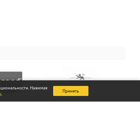
нкциональности. Нажимая
Принять
х
.
+7 (495) 380-14-00