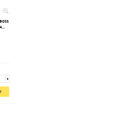
 BOSS
4
...