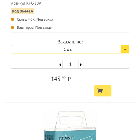
Артикул KFC-30P
Код 064414
...
Склад МСК:
Под заказ
Ваш город:
Под заказ
Заказать по:
1 шт.
143
99
a