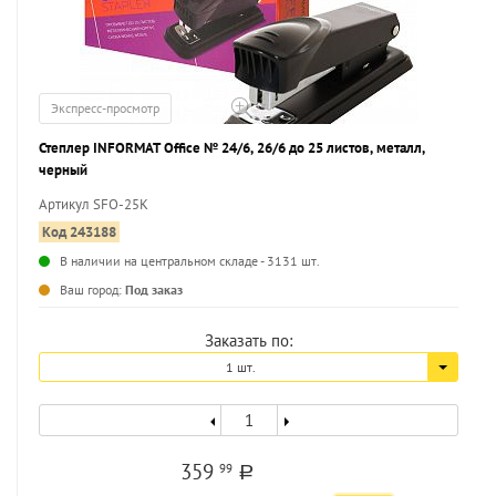
Экспресс-просмотр
Степлер INFORMAT Office № 24/6, 26/6 до 25 листов, металл,
черный
Артикул SFO-25K
Код 243188
В наличии на центральном складе - 3131 шт.
...
Ваш город:
Под заказ
Заказать по:
1 шт.
359
99
a