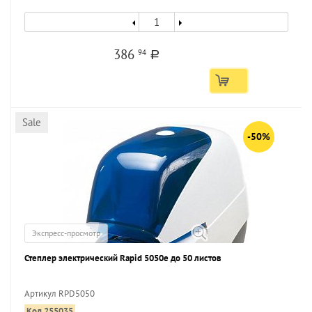
386
94
a
Sale
-50%
Экспресс-просмотр
Степлер электрический Rapid 5050e до 50 листов
Артикул RPD5050
Код 255035