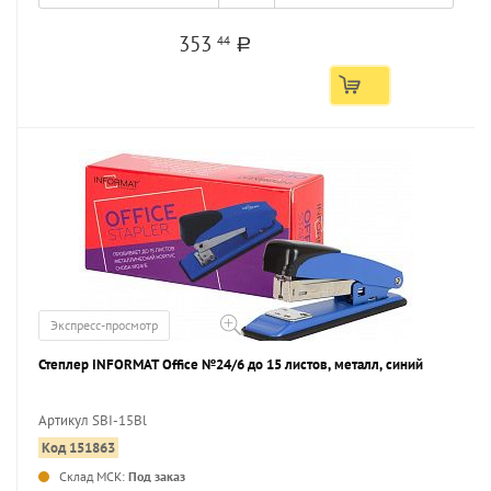
353
44
a
Экспресс-просмотр
Степлер INFORMAT Office №24/6 до 15 листов, металл, синий
Артикул SBI-15Bl
Код 151863
...
Склад МСК:
Под заказ