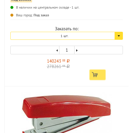
...
В наличии на центральном складе - 1 шт.
Ваш город:
Под заказ
Заказать по:
1 шт.
140243
88
a
278261
66
a