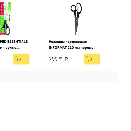
PED ESSENTIALS
Ножницы портновские
м черные,
INFORMAT 210 мм черные,
е ручки
эргономичные ручки
299
01
пластиковые
a