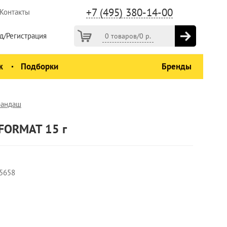
+7 (495) 380-14-00
Контакты
д/Регистрация
0 товаров
/
0
р.
ж
Подборки
Бренды
рандаш
FORMAT 15 г
5658