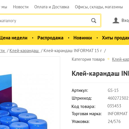
у мы
Новости
Оплата и Доставка
Офисы, склады, магазины
Вхо
Цена недели
Распродажа
Новинки
Хиты прода
сти
Клей-карандаш
Клей-карандаш INFORMAT 15 г
Категория товара
Клей-ка
Клей-карандаш IN
Артикул:
GS-15
Штрихкод:
460272302
035453
Код товара:
Торговая марка:
INFORMAT
Упаковка:
24/576