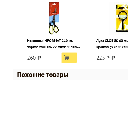
Ножницы INFORMAT 210 мм
Лупа GLOBUS 60 м
черно-желтые, эргономичные
кратное увеличени
ручки пластиковые с
пластиковая
260
225
78
резиновыми вставками
a
a
Похожие товары