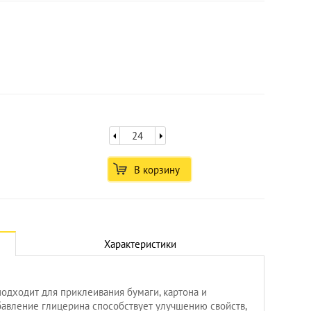
В корзину
Характеристики
Увеличить
одходит для приклеивания бумаги, картона и
бавление глицерина способствует улучшению свойств,