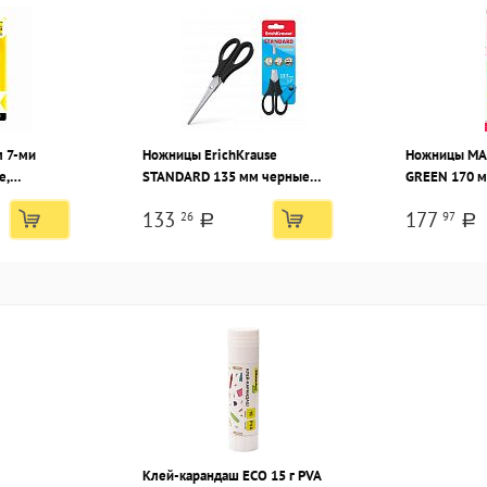
м 7-ми
Ножницы ErichKrause
Ножницы MA
е,
STANDARD 135 мм черные
GREEN 170 м
ручки пластиковые
эргономичны
133
177
26
97
пластиковые
a
a
Клей-карандаш ECO 15 г PVA