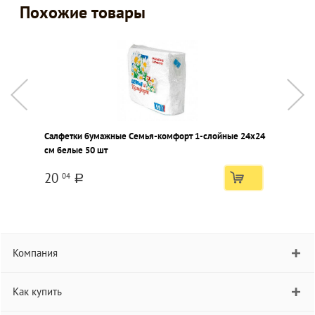
Похожие товары
Салфетки бумажные Семья-комфорт 1-слойные 24х24
С
см белые 50 шт
1
20
04
a
Компания
Как купить