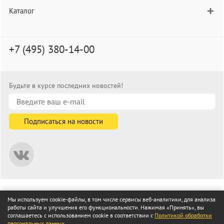
Каталог
+7 (495) 380-14-00
Будьте в курсе последних новостей!
© informat.ru — Интернет-магазин канцелярских товаров. 2001—
Мы используем cookie-файлы, в том числе сервисы веб-аналитики, для анализа
2026
работы сайта и улучшения его функциональности. Нажимая «Принять», вы
Все права защищены
соглашаетесь с использованием cookie в соответствии с
Политикой обработки
персональных данных
.