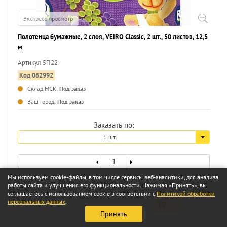
Экспресс-просмотр
Полотенца бумажные, 2 слоя, VEIRO Classic, 2 шт., 50 листов, 12,5
м
Артикул 5П22
Код 062992
Склад МСК:
Под заказ
...
Ваш город:
Под заказ
Заказать по:
1 шт.
Мы используем cookie-файлы, в том числе сервисы веб-аналитики, для анализа
146
63
работы сайта и улучшения его функциональности. Нажимая «Принять», вы
a
соглашаетесь с использованием cookie в соответствии с
Политикой обработки
персональных данных
.
Принять