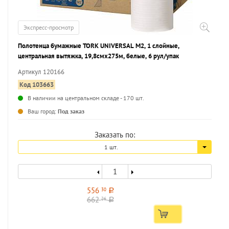
Экспресс-просмотр
Полотенца бумажные TORK UNIVERSAL M2, 1 слойные,
центральная вытяжка, 19,8смх275м, белые, 6 рул/упак
Артикул 120166
Код 103663
В наличии на центральном складе - 170 шт.
...
Ваш город:
Под заказ
Заказать по:
1 шт.
556
30
a
662
26
a