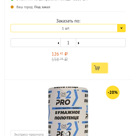
...
Ваш город:
Под заказ
Заказать по:
1 шт.
126
62
a
158
28
a
-20%
Экспресс-просмотр