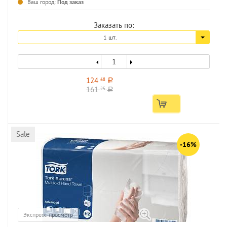
Ваш город:
Под заказ
Заказать по:
1 шт.
124
68
a
161
25
a
Sale
-16%
Экспресс-просмотр