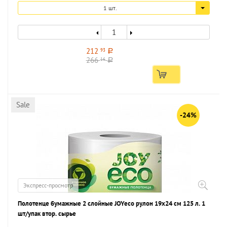
1 шт.
212
93
a
266
16
a
Sale
-24%
Экспресс-просмотр
Полотенце бумажные 2 слойные JOYeco рулон 19х24 см 125 л. 1
шт/упак втор. сырье