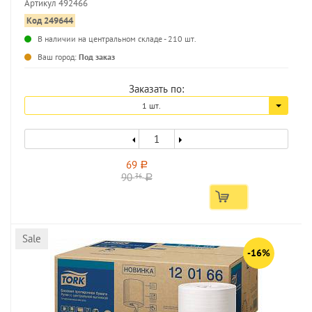
Артикул 492466
Код 249644
В наличии на центральном складе - 210 шт.
...
Ваш город:
Под заказ
Заказать по:
1 шт.
69
a
90
36
a
Sale
-16%