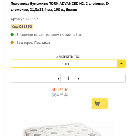
Полотенца бумажные TORK ADVANCED H2, 2 слойные, Z-
сложение, 21,3х23,4 см, 190 л., белые
Артикул 471117
Код 061590
В наличии на центральном складе - 14 шт.
...
Ваш город:
Под заказ
Заказать по:
1 шт.
305
84
a
364
10
a