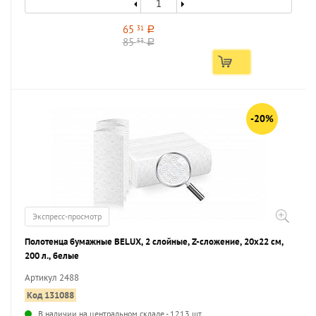
65
31
a
85
53
a
-20%
Экспресс-просмотр
Полотенца бумажные BELUX, 2 слойные, Z-сложение, 20х22 см,
200 л., белые
Артикул 2488
Код 131088
В наличии на центральном складе - 1213 шт.