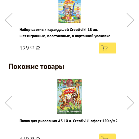
Набор цветных карандашей Creativiki 18 цв.
Ф
шестигранные, пластиковые, в картонной упаковке
к
б
129
02
a
Похожие товары
Папка для рисования А3 10 л. Creativiki офсет 120 г/м2
П
г
99