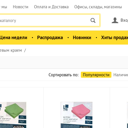
у мы
Новости
Оплата и Доставка
Офисы, склады, магазины
Вхо
Цена недели
Распродажа
Новинки
Хиты прода
еевым краем
Сортировать по:
Популярности
Наличи