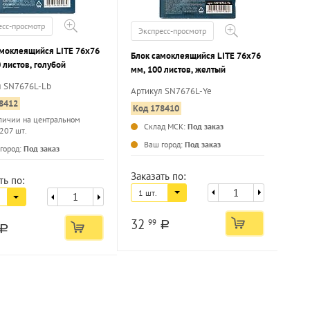
есс-просмотр
Экспресс-просмотр
амоклеящийся LITE 76х76
Блок самоклеящийся LITE 76х76
 листов, голубой
мм, 100 листов, желтый
л SN7676L-Lb
Артикул SN7676L-Ye
8412
Код 178410
личии на центральном
Склад МСК:
Под заказ
 207 шт.
...
...
Ваш город:
Под заказ
город:
Под заказ
Заказать по:
ть по:
1 шт.
32
99
a
a