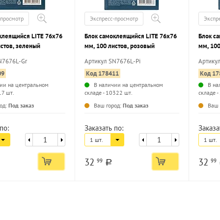
-просмотр
Экспресс-просмотр
Экспр
клеящийся LITE 76х76
Блок самоклеящийся LITE 76х76
Блок с
истов, зеленый
мм, 100 листов, розовый
мм, 100
N7676L-Gr
Артикул SN7676L-Pi
Артику
09
Код 178411
Код 17
ии на центральном
В наличии на центральном
В на
17 шт.
складе - 10322 шт.
складе -
...
...
од:
Под заказ
Ваш город:
Под заказ
Ваш 
по:
Заказать по:
Заказа
1 шт.
1 шт.
32
32
99
99
a