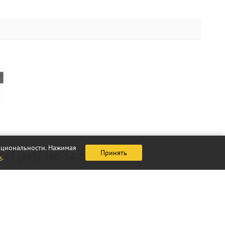
нкциональности. Нажимая
Принять
+7 (495) 380-14-00
х
.