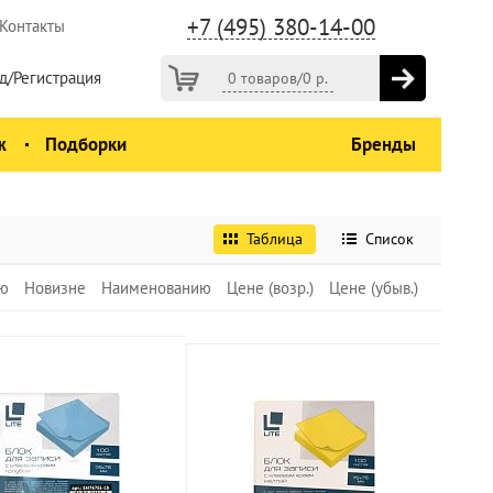
+7 (495) 380-14-00
Контакты
д/Регистрация
0 товаров
/
0
р.
ж
Подборки
Бренды
Таблица
Список
ю
Новизне
Наименованию
Цене (возр.)
Цене (убыв.)