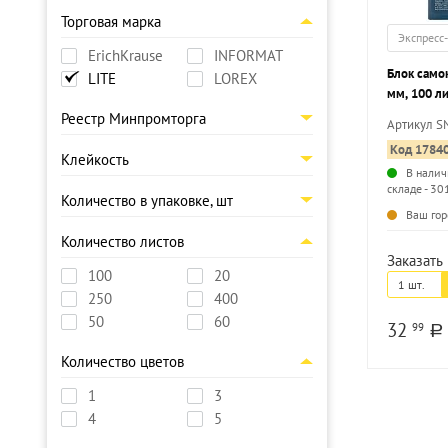
Торговая марка
Экспресс
ErichKrause
INFORMAT
Блок само
LITE
LOREX
мм, 100 л
Реестр Минпромторга
Артикул S
Код 1784
Клейкость
В налич
складе - 30
Количество в упаковке, шт
Ваш гор
Количество листов
Заказать 
100
20
1 шт.
250
400
50
60
32
99
a
Количество цветов
1
3
4
5