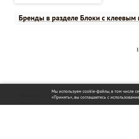
Бренды в разделе Блоки с клеевым
Мы используем cookie-файлы, в том числе с
Компания
Как купить
«Принять», вы соглашаетесь с использование
О нас
Вопросы и ответы
Новости
Юридическим лицам
Контакты
Обратная связь
Офисы, склады, магазины
Статьи
Для VIP-клиентов
Оплата