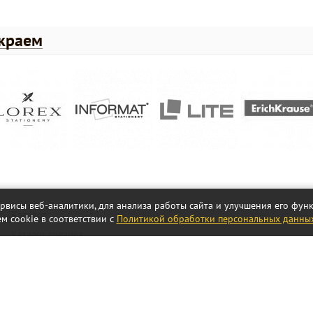
 краем
ервисы веб-аналитики, для анализа работы сайта и улучшения его фу
Каталог
м cookie в соответствии с
Политикой обработки персональных данны
Каталог товаров
Акции