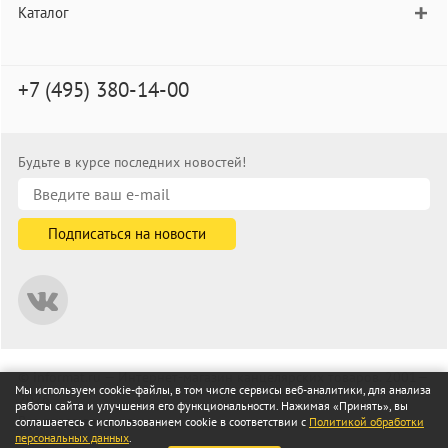
Каталог
+7 (495) 380-14-00
Будьте в курсе последних новостей!
© informat.ru — Интернет-магазин канцелярских товаров. 2001—
Мы используем cookie-файлы, в том числе сервисы веб-аналитики, для анализа
2026
работы сайта и улучшения его функциональности. Нажимая «Принять», вы
Все права защищены
соглашаетесь с использованием cookie в соответствии с
Политикой обработки
персональных данных
.