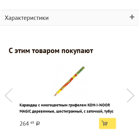
Характеристики
С этим товаром покупают
Карандаш с многоцветным грифелем KOH-I-NOOR
Ф
MAGIC деревянные, шестигранный, с заточкой, тубус
ц
264
69
a