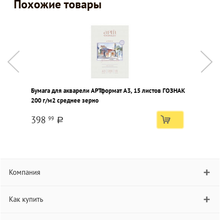
Похожие товары
Бумага для акварели АРТформат А3, 15 листов ГОЗНАК
П
200 г/м2 среднее зерно
Г
398
99
a
Компания
Как купить