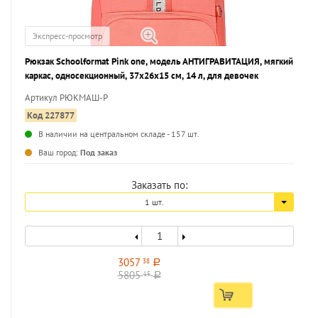
Экспресс-просмотр
Рюкзак Schoolformat Pink one, модель АНТИГРАВИТАЦИЯ, мягкий
каркас, односекционный, 37х26х15 см, 14 л, для девочек
Артикул РЮКМАШ-Р
Код 227877
В наличии на центральном складе - 157 шт.
...
Ваш город:
Под заказ
Заказать по:
1 шт.
3057
38
a
5805
15
a