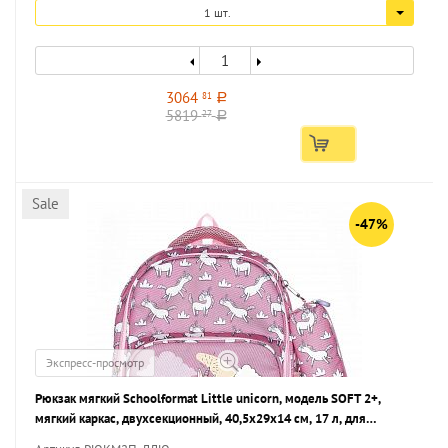
1 шт.
3064
81
a
5819
27
a
Sale
-47%
Экспресс-просмотр
Рюкзак мягкий Schoolformat Little unicorn, модель SOFT 2+,
мягкий каркас, двухсекционный, 40,5х29х14 см, 17 л, для
девочек