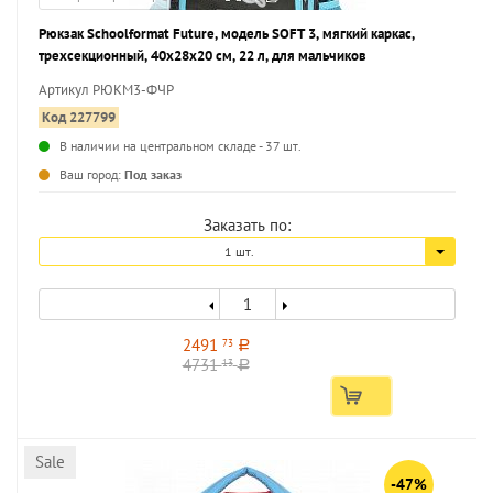
Рюкзак Schoolformat Future, модель SOFT 3, мягкий каркас,
трехсекционный, 40х28х20 см, 22 л, для мальчиков
Артикул РЮКМ3-ФЧР
Код 227799
В наличии на центральном складе - 37 шт.
...
Ваш город:
Под заказ
Заказать по:
1 шт.
2491
73
a
4731
13
a
Sale
-47%