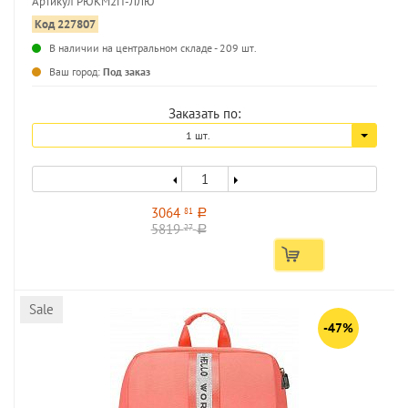
Артикул РЮКМ2П-ЛЛЮ
Код 227807
В наличии на центральном складе - 209 шт.
...
Ваш город:
Под заказ
Заказать по:
1 шт.
3064
81
a
5819
27
a
Sale
-47%