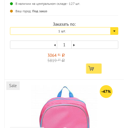
В наличии на центральном складе - 127 шт.
...
Ваш город:
Под заказ
Заказать по:
1 шт.
3064
81
a
5819
27
a
Sale
-47%