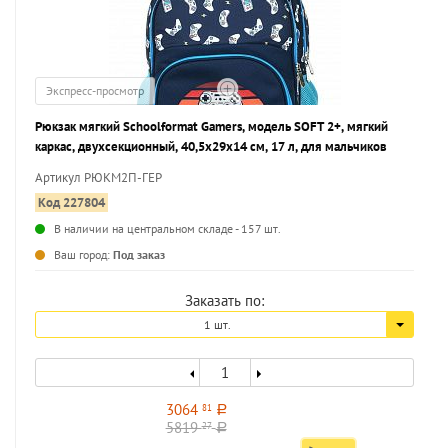
Экспресс-просмотр
Рюкзак мягкий Schoolformat Gamers, модель SOFT 2+, мягкий
каркас, двухсекционный, 40,5х29х14 см, 17 л, для мальчиков
Артикул РЮКМ2П-ГЕР
Код 227804
В наличии на центральном складе - 157 шт.
...
Ваш город:
Под заказ
Заказать по:
1 шт.
3064
81
a
5819
27
a