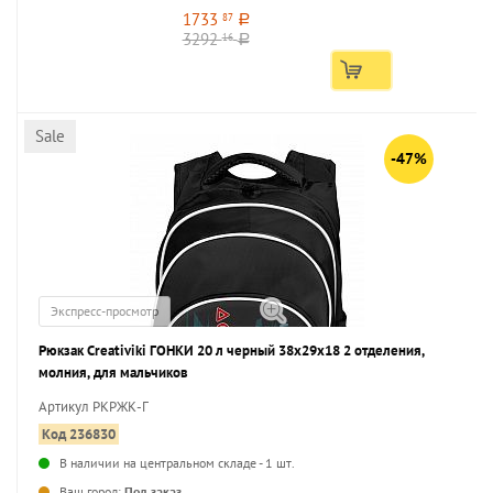
1733
87
a
3292
16
a
Sale
-47%
Экспресс-просмотр
Рюкзак Creativiki ГОНКИ 20 л черный 38х29х18 2 отделения,
молния, для мальчиков
Артикул РКРЖК-Г
Код 236830
В наличии на центральном складе - 1 шт.
...
Ваш город:
Под заказ