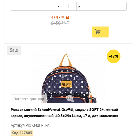
3397
08
a
6450
16
a
Sale
-47%
Экспресс-просмотр
Рюкзак мягкий Schoolformat Graffiti, модель SOFT 2+, мягкий
каркас, двухсекционный, 40,5х29х14 см, 17 л, для мальчиков
Артикул РЮКМ2П-ГРА
Код 227805