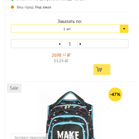
...
Ваш город:
Под заказ
Заказать по:
1 шт.
2698
12
a
5123
a
Sale
-47%
Экспресс-просмотр