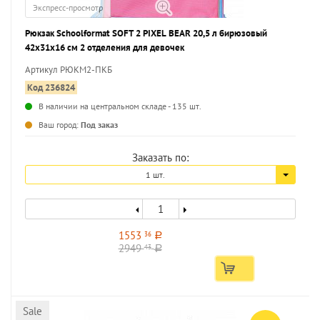
Экспресс-просмотр
Рюкзак Schoolformat SOFT 2 PIXEL BEAR 20,5 л бирюзовый
42х31х16 см 2 отделения для девочек
Артикул РЮКМ2-ПКБ
Код 236824
В наличии на центральном складе - 135 шт.
...
Ваш город:
Под заказ
Заказать по:
1 шт.
1553
36
a
2949
43
a
Sale