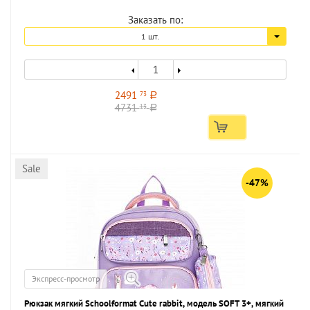
Заказать по:
1 шт.
2491
73
a
4731
13
a
Sale
-47%
Экспресс-просмотр
Рюкзак мягкий Schoolformat Cute rabbit, модель SOFT 3+, мягкий