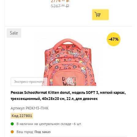
2774
a
5267
30
a
Sale
-47%
Экспресс-просмотр
Рюкзак Schoolformat Kitten donut, модель SOFT 3, мягкий каркас,
трехсекционный, 40х28х20 см, 22 л, для девочек
Артикул РЮКМ3-ПНК
Код 227801
В наличии на центральном складе - 6 шт.
...
Ваш город:
Под заказ