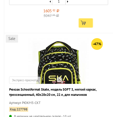
1605
02
a
3047
50
a
Sale
-47%
Экспресс-просмотр
Рюкзак Schoolformat Skate, модель SOFT 3, мягкий каркас,
трехсекционный, 40х28х20 см, 22 л, для мальчиков
Артикул РЮКМ3-СКТ
Код 227798
В наличии на центральном складе - 10 шт.