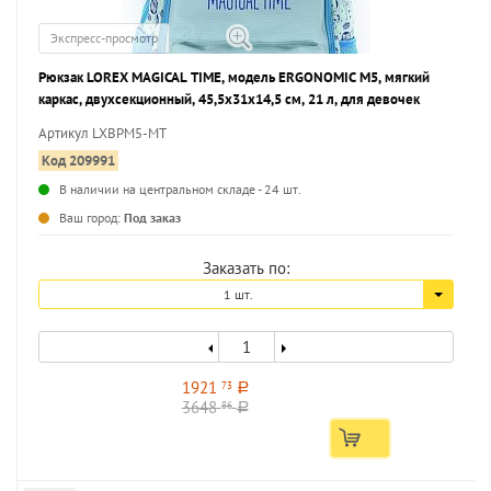
Экспресс-просмотр
Рюкзак LOREX MAGICAL TIME, модель ERGONOMIC M5, мягкий
каркас, двухсекционный, 45,5х31х14,5 см, 21 л, для девочек
Артикул LXBPM5-MT
Код 209991
В наличии на центральном складе - 24 шт.
...
Ваш город:
Под заказ
Заказать по:
1 шт.
1921
73
a
3648
86
a