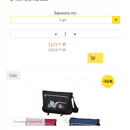
Заказать по:
1 шт.
1272
53
a
2416
19
a
Sale
-51%
Экспресс-просмотр