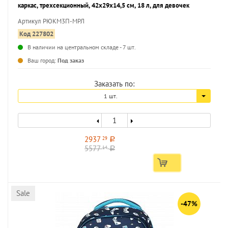
каркас, трехсекционный, 42х29х14,5 см, 18 л, для девочек
Артикул РЮКМ3П-МРЛ
Код 227802
В наличии на центральном складе - 7 шт.
...
Ваш город:
Под заказ
Заказать по:
1 шт.
2937
29
a
5577
14
a
Sale
-47%