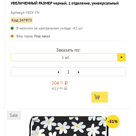
УВЕЛИЧЕННЫЙ РАЗМЕР черный, 1 отделение, универсальный
Артикул МОУ-ГН
Код 247973
В наличии на центральном складе - 42 шт.
...
Ваш город:
Под заказ
Заказать по:
1 шт.
204
72
a
417
81
a
Sale
-51%