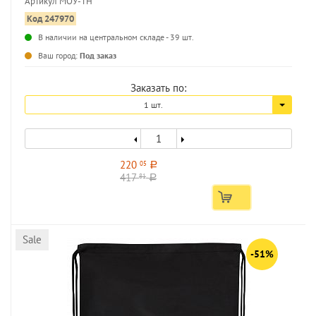
Артикул МОУ-ТН
Код 247970
В наличии на центральном складе - 39 шт.
...
Ваш город:
Под заказ
Заказать по:
1 шт.
220
05
a
417
81
a
Sale
-51%