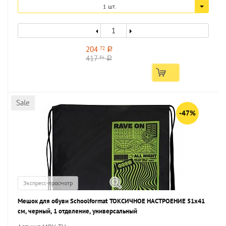
1 шт.
204
72
a
417
81
a
Sale
-47%
Экспресс-просмотр
Мешок для обуви Schoolformat ТОКСИЧНОЕ НАСТРОЕНИЕ 51x41
см, черный, 1 отделение, универсальный