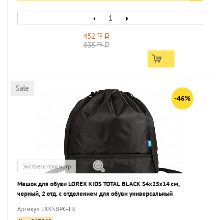
452
73
a
835
72
a
Sale
-46%
Экспресс-просмотр
Мешок для обуви LOREX KIDS TOTAL BLACK 34x25x14 см,
черный, 2 отд. с отделением для обуви универсальный
Артикул LXKSBPC-TB