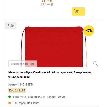
81
a
154
64
a
Sale
-47%
Экспресс-просмотр
Мешок для обуви Creativiki 49х41 см, красный, 1 отделение,
универсальный
Артикул МО-ББКР
Код 248183
В наличии на центральном складе - 20 шт.
...
Ваш город:
Под заказ