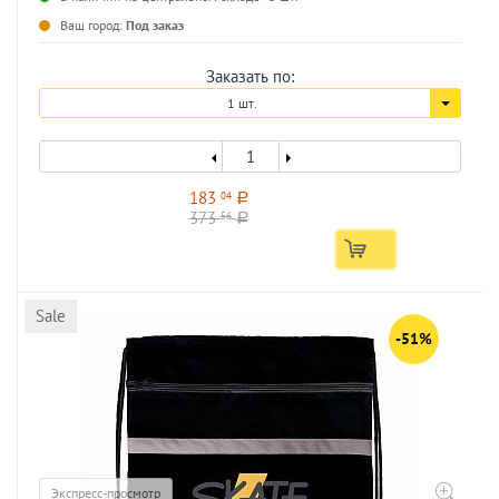
...
Ваш город:
Под заказ
Заказать по:
1 шт.
183
04
a
373
56
a
Sale
-51%
Экспресс-просмотр