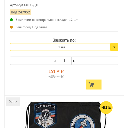
Артикул МОК-ДЖ
Код 247952
В наличии на центральном складе - 12 шт.
...
Ваш город:
Под заказ
Заказать по:
1 шт.
151
69
a
309
57
a
Sale
-51%