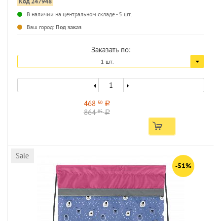
Код 247948
В наличии на центральном складе - 5 шт.
...
Ваш город:
Под заказ
Заказать по:
1 шт.
468
50
a
864
85
a
Sale
-51%