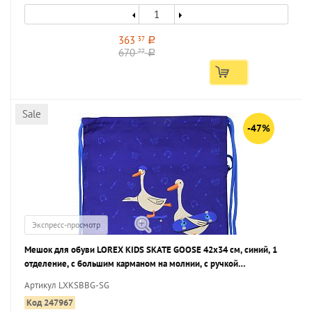
363
37
a
670
77
a
Sale
-47%
Экспресс-просмотр
Мешок для обуви LOREX KIDS SKATE GOOSE 42x34 см, синий, 1
отделение, с большим карманом на молнии, с ручкой
универсальный
Артикул LXKSBBG-SG
Код 247967