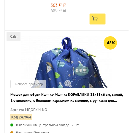
363
37
a
689
94
a
Sale
-48%
Экспресс-просмотр
Мешок для обуви Каляка-Маляка КОРАБЛИКИ 38x35x6 см, синий,
1 отделение, с большим карманом на молнии, с ручками для
мальчиков
Артикул МДОРКМ-КО
Код 247964
В наличии на центральном складе - 2 шт.
...
Ваш город:
Под заказ