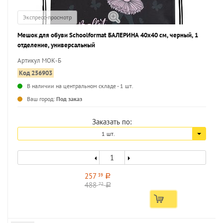
Экспресс-просмотр
Мешок для обуви Schoolformat БАЛЕРИНА 40x40 см, черный, 1
отделение, универсальный
Артикул МОК-Б
Код 256903
В наличии на центральном складе - 1 шт.
...
Ваш город:
Под заказ
Заказать по:
1 шт.
257
39
a
488
72
a