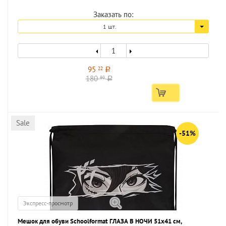
Заказать по:
1 шт.
95
22
a
180
80
a
Sale
-51%
Экспресс-просмотр
Мешок для обуви Schoolformat ГЛАЗА В НОЧИ 51x41 см,