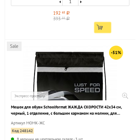
192
68
a
393
22
a
Sale
-51%
Экспресс-просмотр
Мешок для обуви Schoolformat ЖАЖДА СКОРОСТИ 42х34 см,
черный, 1 отделение, с большим карманом на молнии, для
мальчиков
Артикул МОМК-ЖС
Код 248142
В наличии на центральном складе - 3 шт.