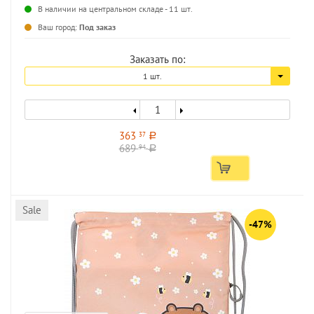
В наличии на центральном складе - 11 шт.
...
Ваш город:
Под заказ
Заказать по:
1 шт.
363
37
a
689
94
a
Sale
-47%