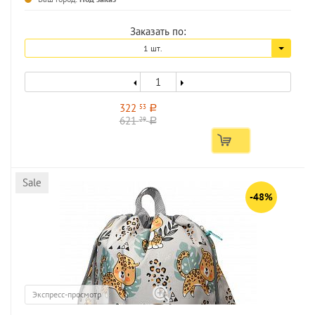
Заказать по:
1 шт.
322
53
a
621
29
a
Sale
-48%
Экспресс-просмотр