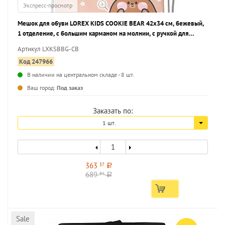
Экспресс-просмотр
Мешок для обуви LOREX KIDS COOKIE BEAR 42x34 см, бежевый,
1 отделение, с большим карманом на молнии, с ручкой для
девочек
Артикул LXKSBBG-CB
Код 247966
В наличии на центральном складе - 8 шт.
...
Ваш город:
Под заказ
Заказать по:
1 шт.
363
37
a
689
94
a
Sale