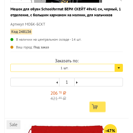
Мешок для обуви Schoolformat БЕРИ СКЕЙТ 49х41 см, черный, 1
отделение, с большим карманом на молнии, для мальчиков
Артикул МОБК-БСКТ
Код 248136
В наличии на центральном складе - 14 шт.
...
Ваш город:
Под заказ
Заказать по:
1 шт.
206
70
a
421
83
a
Sale
-47%