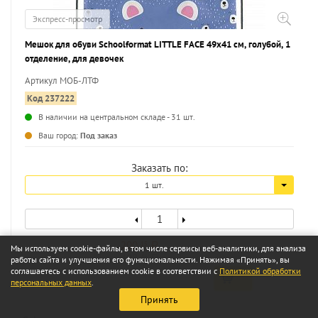
Экспресс-просмотр
Мешок для обуви Schoolformat LITTLE FACE 49х41 см, голубой, 1
отделение, для девочек
Артикул МОБ-ЛТФ
Код 237222
В наличии на центральном складе - 31 шт.
...
Ваш город:
Под заказ
Заказать по:
1 шт.
200
15
a
Мы используем cookie-файлы, в том числе сервисы веб-аналитики, для анализа
408
46
работы сайта и улучшения его функциональности. Нажимая «Принять», вы
a
соглашаетесь с использованием cookie в соответствии с
Политикой обработки
персональных данных
.
Принять