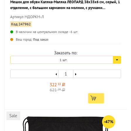
Мешок для обуви Каляка-Маляка ЛЕОПАРД 38x35x6 см, серый, 1
отделение, с большим карманом на молнии, с ручками
универсальный
Артикул МДОРКМ-Л
Код 247962
В наличии на центральном складе - 6 шт.
...
Ваш город:
Под заказ
Заказать по:
1 шт.
322
53
a
621
29
a
Sale
-47%