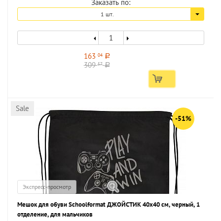
Заказать по:
1 шт.
163
04
a
309
57
a
Sale
-51%
Экспресс-просмотр
Мешок для обуви Schoolformat ДЖОЙСТИК 40x40 см, черный, 1
отделение, для мальчиков