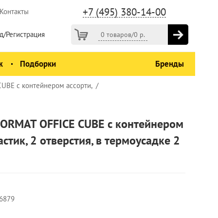
+7 (495) 380-14-00
Контакты
д/Регистрация
0 товаров
/
0
р.
ж
Подборки
Бренды
UBE с контейнером ассорти,
FORMAT OFFICE CUBE с контейнером
астик, 2 отверстия, в термоусадке 2
6879