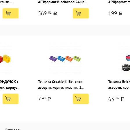
rause
АРТформат Blackwood 24 цв.
АРТформат, 
стиком,
трехгранные, деревянные, в
резина, 205
569
199
01
анный, тубус
картонной упаковке
цилиндричес
a
a
мягкий, 2шт 
 СУНДУЧОК с
Точилка Creativiki Бочонок
Точилка Eric
ти, корпус
ассорти, корпус пластик, 1
ассорти, корп
е, в тубусе
отверстие, в тубусе
отверстие, в
7
63
40
76
a
a