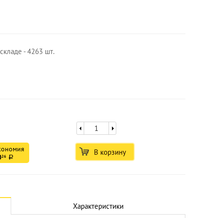
складе - 4263 шт.
кономия
В корзину
0
26
a
Увеличить
Характеристики