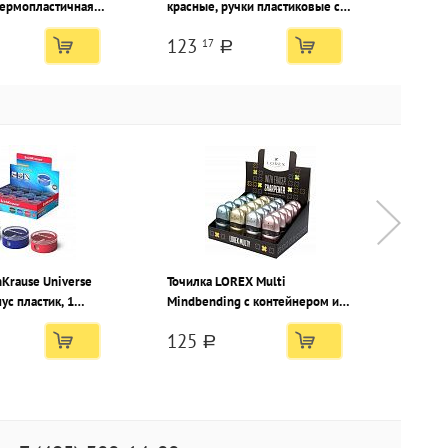
термопластичная
красные, ручки пластиковые с
х7х7 мм
резиновыми вставками
123
17
кая, бежевый,
a
в пакете
hKrause Universe
Точилка LOREX Multi
Точилк
ус пластик, 1
Mindbending с контейнером и
Vibes 
 тубусе
ластиком, ассорти, корпус
ластик
125
89
99
пластик, 1 отверстие, в дисплее
пласти
a