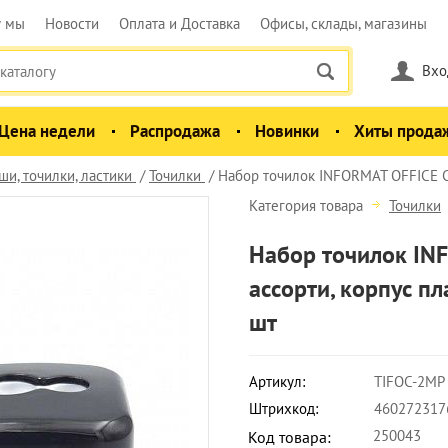
у мы
Новости
Оплата и Доставка
Офисы, склады, магазины
Вхо
Цена недели
Распродажа
Новинки
Хиты прода
и, точилки, ластики
Точилки
Набор точилок INFORMAT OFFICE C
Категория товара
Точилки
Набор точилок IN
ассорти, корпус пл
шт
Артикул:
TIFOC-2MP
Штрихкод:
460272317
250043
Код товара: