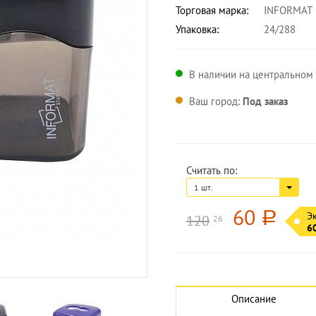
Торговая марка:
INFORMAT
Упаковка:
24/288
В наличии на центральном 
Ваш город:
Под заказ
Считать по:
1 шт.
60
a
Э
120
26
6
Увеличить изображение
Описание