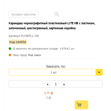
Экспресс-просмотр
Карандаш чернографитный пластиковый LITE НВ с ластиком,
заточенный, шестигранный, картонная коробка
Артикул PLNBPLL-HB
Код 164036
В наличии на центральном складе - 143842 шт.
...
Ваш город:
Под заказ
Заказать по:
1 шт.
5
60
a
7
a