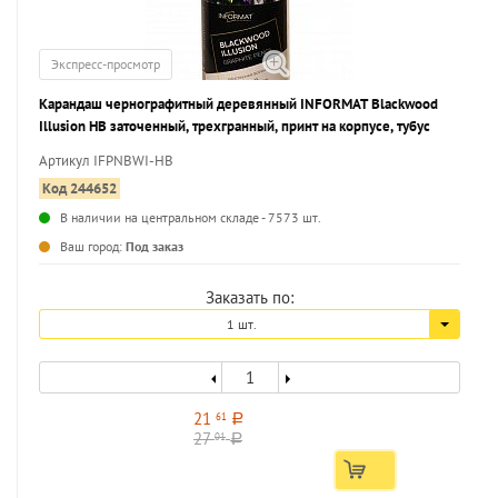
Экспресс-просмотр
Карандаш чернографитный деревянный INFORMAT Blackwood
Illusion НВ заточенный, трехгранный, принт на корпусе, тубус
Артикул IFPNBWI-HB
Код 244652
В наличии на центральном складе - 7573 шт.
...
Ваш город:
Под заказ
Заказать по:
1 шт.
21
61
a
27
01
a