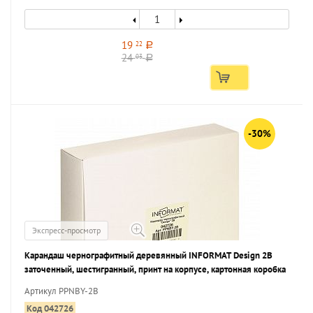
19
22
a
24
03
a
-30%
Экспресс-просмотр
Карандаш чернографитный деревянный INFORMAT Design 2В
заточенный, шестигранный, принт на корпусе, картонная коробка
Артикул PPNBY-2B
Код 042726