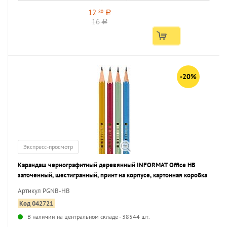
12
80
a
16
a
-20%
Экспресс-просмотр
Карандаш чернографитный деревянный INFORMAT Office НВ
заточенный, шестигранный, принт на корпусе, картонная коробка
Артикул PGNB-HB
Код 042721
В наличии на центральном складе - 38544 шт.
...