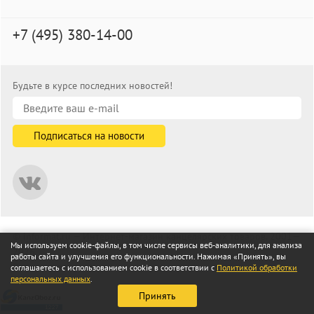
+7 (495) 380-14-00
Будьте в курсе последних новостей!
© informat.ru — Интернет-магазин канцелярских товаров. 2001—
Мы используем cookie-файлы, в том числе сервисы веб-аналитики, для анализа
2026
работы сайта и улучшения его функциональности. Нажимая «Принять», вы
Все права защищены
соглашаетесь с использованием cookie в соответствии с
Политикой обработки
персональных данных
.
Принять