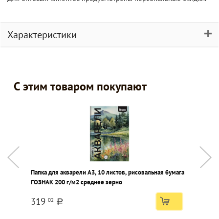
Характеристики
С этим товаром покупают
Папка для акварели А3, 10 листов, рисовальная бумага
Б
ГОЗНАК 200 г/м2 среднее зерно
2
319
02
a