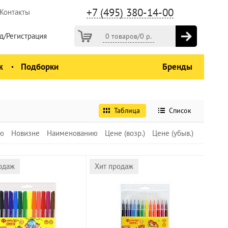
+7 (495) 380-14-00
Контакты
д/Регистрация
0 товаров
/
0
р.
ж
Подборки
Бренды
Таблица
Список
ю
Новизне
Наименованию
Цене (возр.)
Цене (убыв.)
одаж
Хит продаж