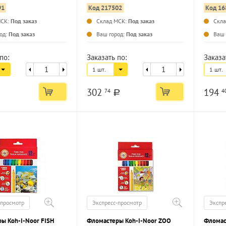
91
Код 217502
Код 16
МСК:
Под заказ
Склад МСК:
Под заказ
Скл
...
...
од:
Под заказ
Ваш город:
Под заказ
Ваш 
по:
Заказать по:
Заказа
1 шт.
1 шт.
302
194
74
4
a
-просмотр
Экспресс-просмотр
Экспр
ы Koh-I-Noor FISH
Фломастеры Koh-I-Noor ZOO
Фломас