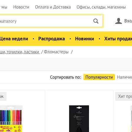
у мы
Новости
Оплата и Доставка
Офисы, склады, магазины
Вхо
Цена недели
Распродажа
Новинки
Хиты прода
и, точилки, ластики
Фломастеры
Сортировать по:
Популярности
Наличи
аж
Хит пр