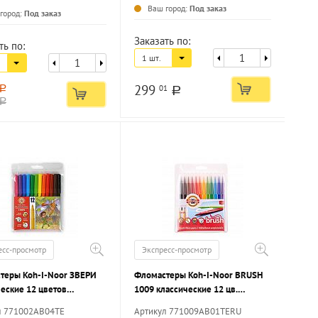
...
Ваш город:
Под заказ
город:
Под заказ
Заказать по:
ть по:
1 шт.
299
01
a
a
a
есс-просмотр
Экспресс-просмотр
теры Koh-I-Noor ЗВЕРИ
Фломастеры Koh-I-Noor BRUSH
еские 12 цветов
1009 классические 12 цв.
нный корпус,
трехгранный корпус,
л 771002AB04TE
Артикул 771009AB01TERU
мые, ПВХ чехол
легкосмываемые, блистер