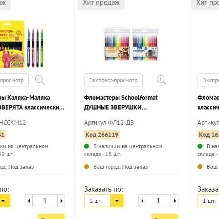
аж
Хит продаж
Хит пр
-просмотр
Экспресс-просмотр
Экспр
ры Каляка-Маляка
Фломастеры Schoolformat
Фломаст
ВЕРЯТА классические
ДУШНЫЕ ЗВЕРУШКИ
классич
хгранный корпус,
классические 12 цв. кругл. корп.
корпус
ФНССКМ12
Артикул ФЛ12-ДЗ
Артику
аемые, принт на
смываемые блист. упак.
блисте
41
Код 266119
Код 16
артонная упаковка
ии на центральном
В наличии на центральном
В на
39 шт.
складе - 15 шт.
складе -
...
...
од:
Под заказ
Ваш город:
Под заказ
Ваш 
по:
Заказать по:
Заказа
1 шт.
1 шт.