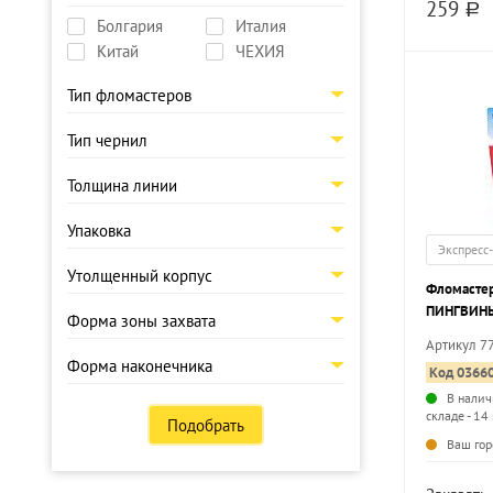
259
a
Болгария
Италия
Китай
ЧЕХИЯ
Тип фломастеров
Тип чернил
Толщина линии
Упаковка
Экспресс
Утолщенный корпус
Фломастер
ПИНГВИНЫ
Форма зоны захвата
цветов ше
Артикул 7
стандартн
Форма наконечника
Код 0366
В налич
складе - 14
Подобрать
Ваш гор