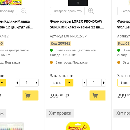
-просмотр
Экспресс-просмотр
Экспр
ры Каляка-Маляка
Фломастеры LOREX PRO-DRAW
Фломас
кие 12 цв. круглый
SUPERIOR классические 12 цв.
утолще
егкосмываемые,
трехгранный корпус,
круглый
ФКМ12
Артикул LXFPPD12-SP
Артику
стандартные, картонная упаковка
легкос
60
Код 209841
Код 03
ии на центральном
В наличии на центральном
В на
786 шт.
складе - 3804 шт.
складе -
...
...
од:
Под заказ
Ваш город:
Под заказ
Ваш 
по:
Заказать по:
Заказа
1 шт.
1 шт.
399
299
01
0
a
a
аж
Хит продаж
Хит пр