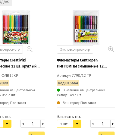
одаж
есс-просмотр
Экспресс-просмотр
еры Creativiki
Фломастеры Centropen
еские 12 цв. круглый
ПИНГВИНЫ смываемые 12
, легкосмываемые,
цветов шестигранный корпус,
л ФЛВ12КР
Артикул 7790/12 TP
р
стандартные, блистер
2099
Код 013664
личии на центральном
В наличии на центральном
 70512 шт.
складе - 497 шт.
...
...
город:
Под заказ
Ваш город:
Под заказ
ть по:
Заказать по:
1 шт.