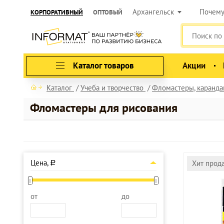
Архангельск
Почем
КОРПОРАТИВНЫЙ
ОПТОВЫЙ
Каталог товаров
Акции
Каталог
Учеба и творчество
Фломастеры, карандаш
Фломастеры для рисования
Цена,
Хит прод
a
от
до