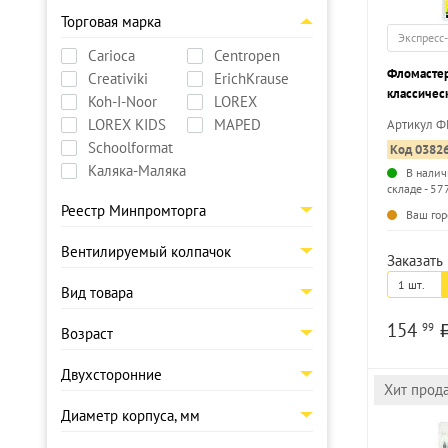
Торговая марка
Экспресс
Carioca
Centropen
Фломасте
Creativiki
ErichKrause
классичес
Koh-I-Noor
LOREX
корпус, л
LOREX KIDS
MAPED
Артикул 
блистер
Schoolformat
Код 0382
Каляка-Маляка
В налич
складе - 57
Реестр Минпромторга
Ваш гор
Вентилируемый колпачок
Заказать 
1 шт.
Вид товара
154
99
Возраст
Двухсторонние
Хит прод
Диаметр корпуса, мм