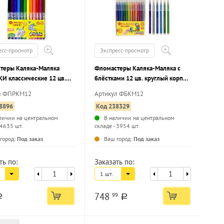
есс-просмотр
Экспресс-просмотр
теры Каляка-Маляка
Фломастеры Каляка-Маляка с
И классические 12 цв.
блёстками 12 цв. круглый корпус,
 корпус,
легкосмываемые, блистер
л ФПРКМ12
Артикул ФБКМ12
мываемые, принт на
8896
Код 238329
, блистер
личии на центральном
В наличии на центральном
 4635 шт.
складе - 3954 шт.
...
...
город:
Под заказ
Ваш город:
Под заказ
ть по:
Заказать по:
1 шт.
748
99
a
a