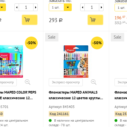
по:
Заказать по:
Заказа
1 шт.
1 шт.
196
07
293
a
a
392
14
Sale
Sale
-50%
-50%
-просмотр
Экспресс-просмотр
Экспр
ры MAPED COLOR'PEPS
Фломастеры MAPED ANIMALS
Фломас
E классические 12
классические 12 цветов круглый
классич
углый корпус,
корпус , принт на корпусе,
корпус
45701
Артикул 845403
Артику
аемые, принт на
картонная упаковка
упаков
30
Код 241161
Код 25
акет
ии на центральном
В наличии на центральном
В на
24 шт.
складе - 78 шт.
складе -
...
...