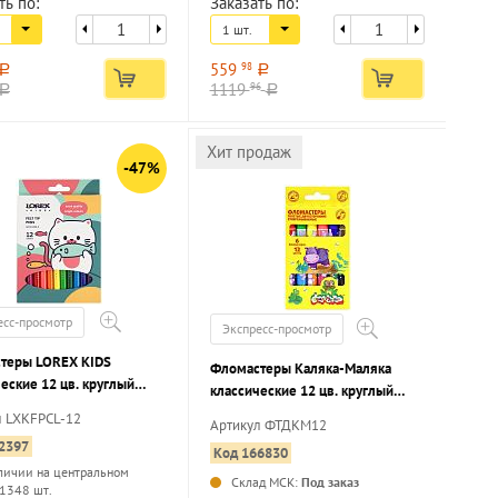
ть по:
Заказать по:
1 шт.
559
98
a
a
1119
96
a
a
Хит продаж
-47%
есс-просмотр
Экспресс-просмотр
теры LOREX KIDS
Фломастеры Каляка-Маляка
еские 12 цв. круглый
классические 12 цв. круглый
, смываемые, картонная
корпус, суперсмываемые,
л LXKFPCL-12
Артикул ФТДКМ12
ка
двухсторонние, принт на
2397
Код 166830
корпусе, картонная упаковка
личии на центральном
Склад МСК:
Под заказ
 1348 шт.
...