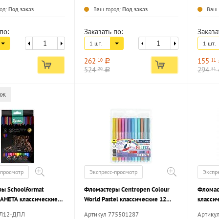
од:
Под заказ
Ваш город:
Под заказ
Ваш 
по:
Заказать по:
Заказа
1 шт.
1 шт.
262
155
10
11
a
524
294
20
51
a
аж
-просмотр
Экспресс-просмотр
Экспр
ы Schoolformat
Фломастеры Centropen Colour
Фломас
АНЕТА классические
World Pastel классические 12
классич
хгранный корпус,
цветов круглый корпус,
трехгра
ФЛ12-ДПЛ
Артикул 775501287
Артику
ые, картонная упаковка
стандартные, блистер
смывае