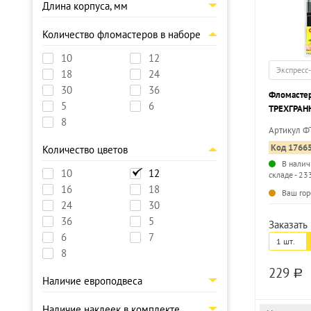
Длина корпуса, мм
Количество фломастеров в наборе
10
12
Экспресс
18
24
30
36
Фломасте
5
6
ТРЕХГРАНН
8
цв. трехгр
Артикул 
легкосмыв
Код 1766
Количество цветов
В налич
10
12
складе - 23
16
18
Ваш гор
24
30
36
5
Заказать 
6
7
1 шт.
8
229
a
Наличие европодвеса
Наличие наклеек в комплекте