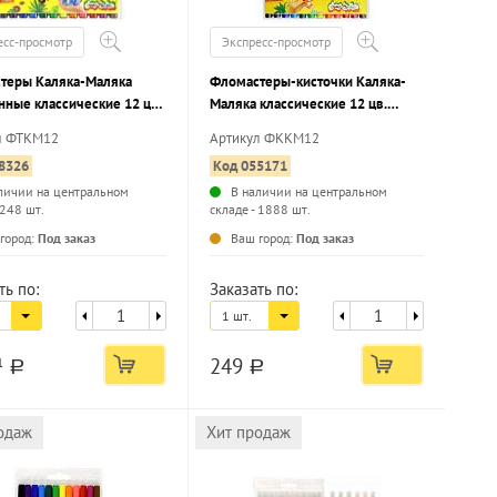
есс-просмотр
Экспресс-просмотр
теры Каляка-Маляка
Фломастеры-кисточки Каляка-
нные классические 12 цв.
Маляка классические 12 цв.
 корпус,
круглый корпус,
л ФТКМ12
Артикул ФККМ12
мываемые, блистер
легкосмываемые, блистер
8326
Код 055171
личии на центральном
В наличии на центральном
 248 шт.
складе - 1888 шт.
...
...
город:
Под заказ
Ваш город:
Под заказ
ть по:
Заказать по:
1 шт.
249
1
a
a
одаж
Хит продаж