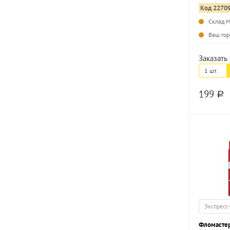
Код 2270
Склад 
Ваш гор
Заказать 
1 шт.
199
a
Экспресс
Фломастер