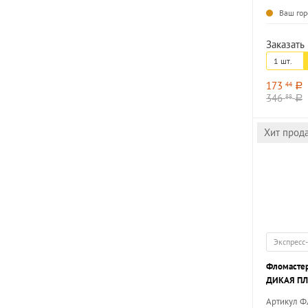
Ваш гор
Заказать 
1 шт.
173
44
a
346
88
a
Хит прод
Экспресс
Фломастер
ДИКАЯ ПЛ
12 цв. тре
Артикул 
стандартн