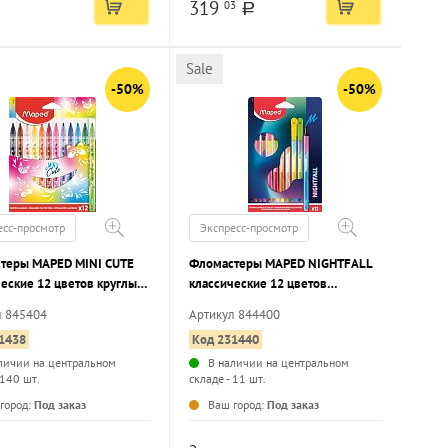
319
03
a
Sale
-50%
-50%
есс-просмотр
Экспресс-просмотр
теры MAPED MINI CUTE
Фломастеры MAPED NIGHTFALL
еские 12 цветов круглый
классические 12 цветов
 стандартные, принт на
трехгранный корпус,
л 845404
Артикул 844400
, картонная упаковка
стандартные, принт на корпусе,
1438
Код 231440
картонная упаковка
личии на центральном
В наличии на центральном
 140 шт.
складе - 11 шт.
...
...
город:
Под заказ
Ваш город:
Под заказ