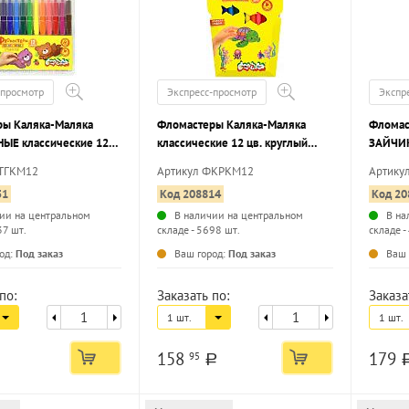
-просмотр
Экспресс-просмотр
Экспр
ры Каляка-Маляка
Фломастеры Каляка-Маляка
Фломас
ЫЕ классические 12
классические 12 цв. круглый
ЗАЙЧИК
анный корпус,
корпус, легкосмываемые,
круглый
ФТГКМ12
Артикул ФКРКМ12
Артику
аемые, блистер
картонная упаковка
легкос
51
Код 208814
Код 20
корпусе
ии на центральном
В наличии на центральном
В на
37 шт.
складе - 5698 шт.
складе -
...
...
од:
Под заказ
Ваш город:
Под заказ
Ваш 
по:
Заказать по:
Заказа
1 шт.
1 шт.
158
179
95
a