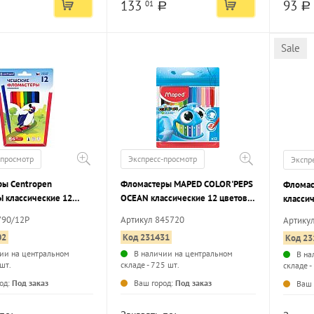
133
93
01
a
a
Sale
-просмотр
Экспресс-просмотр
Экспр
ы Centropen
Фломастеры MAPED COLOR'PEPS
Фломас
 классические 12
OCEAN классические 12 цветов
классич
стигранный корпус,
круглый корпус, стандартные,
корпус,
790/12P
Артикул 845720
Артику
ые, конверт
пакет
корпусе
02
Код 231431
Код 23
ии на центральном
В наличии на центральном
В на
 шт.
складе - 725 шт.
складе -
...
...
од:
Под заказ
Ваш город:
Под заказ
Ваш 