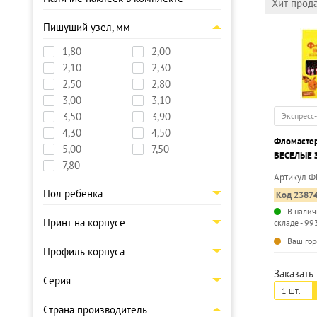
Хит прод
Пишущий узел, мм
1,80
2,00
2,10
2,30
2,50
2,80
3,00
3,10
3,50
3,90
Экспресс
4,30
4,50
Фломасте
5,00
7,50
ВЕСЕЛЫЕ З
7,80
12 цв. тре
Артикул 
легкосмыв
Пол ребенка
Код 2387
корпусе, к
В налич
Принт на корпусе
складе - 99
Ваш гор
Профиль корпуса
Заказать 
Серия
1 шт.
Страна производитель