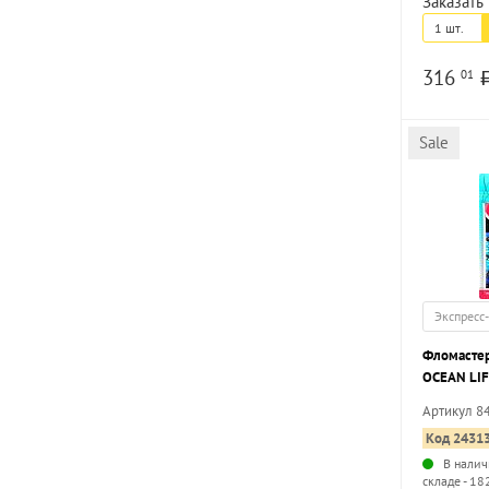
Заказать 
1 шт.
316
01
Sale
Экспресс
Фломасте
OCEAN LIF
цветов кр
Артикул 8
легкосмыв
Код 2431
корпусе, п
В налич
складе - 18