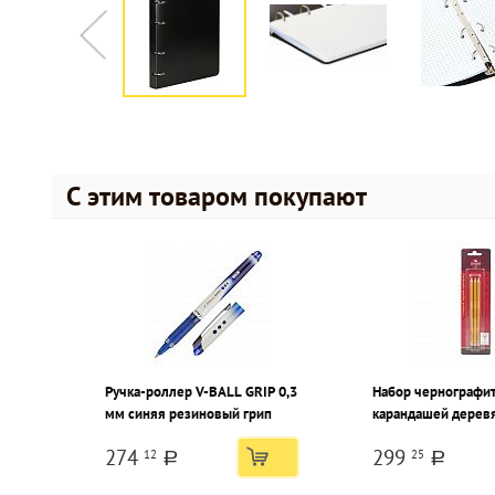
С этим товаром покупают
Ручка-роллер V-BALL GRIP 0,3
Набор чернографи
мм синяя резиновый грип
карандашей деревя
Noor 1580 3 шт B з
274
299
12
25
трехгранные, блис
a
a