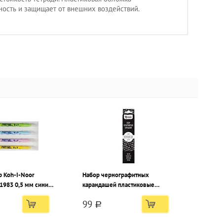
ность и защищает от внешних воздействий.
р Koh-I-Noor
Набор чернографитных
1983 0,5 мм синий
карандашей пластиковые
Schoolformat МОТИВАЦИЯ ДНЯ
99
6 шт НВ с ластиком, заточенные,
a
круглые, принт на корпусе,