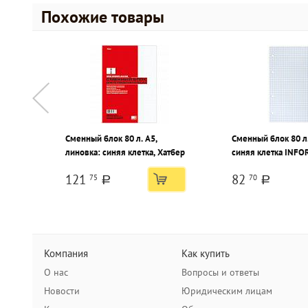
Похожие товары
Сменный блок 80 л. А5,
Сменный блок 80 л.
линовка: синяя клетка, Хатбер
синяя клетка INF
121
82
75
70
a
a
Компания
Как купить
О нас
Вопросы и ответы
Новости
Юридическим лицам