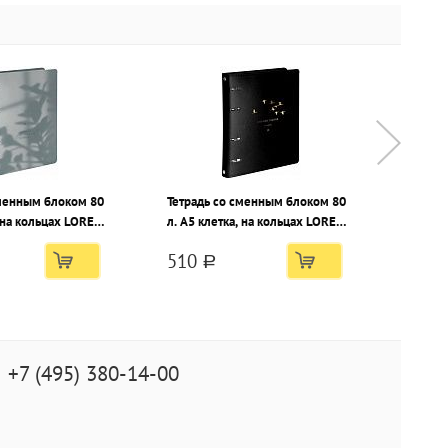
цветная коробка
сменным блоком 80
Тетрадь со сменным блоком 80
Тетрад
, на кольцах LOREX
л. А5 клетка, на кольцах LOREX
л. А5 
HAPPINESS кож/
DISTANT DARK ANIMALS кож/
FLORA
510
479
ая упаковка
зам, фольга, усиленная
усилен
a
упаковка
+7 (495) 380-14-00