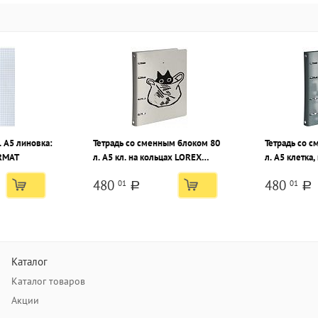
 А5 линовка:
Тетрадь со сменным блоком 80
Тетрадь со 
ORMAT
л. А5 кл. на кольцах LOREX
л. А5 клетка
NAUGHTY CAT BAG кож/зам,
SHADOW OF 
480
480
01
01
усиленная упаковка
зам, усиленн
a
a
Каталог
Каталог товаров
Акции