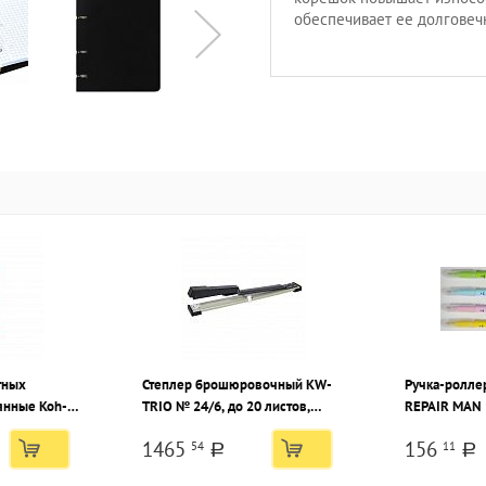
обеспечивает ее долговеч
тных
Степлер брошюровочный KW-
Ручка-ролле
нные Koh-I-
TRIO № 24/6, до 20 листов,
REPAIR MAN 
аточенные,
черный
ассорти
1465
156
54
11
тер
a
a