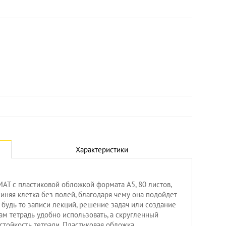
Характеристики
MAT с пластиковой обложкой формата А5, 80 листов,
Увеличить
синяя клетка без полей, благодаря чему она подойдет
 будь то записи лекций, решение задач или создание
ам тетрадь удобно использовать, а скругленный
тойкость тетради. Пластиковая обложка