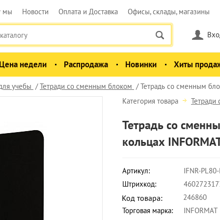
у мы
Новости
Оплата и Доставка
Офисы, склады, магазины
Вхо
Цена недели
Распродажа
Новинки
Хиты прода
для учебы
Тетради со сменным блоком
Тетрадь со сменным блок
Категория товара
Тетради
Тетрадь со сменным
кольцах INFORMAT
Артикул:
IFNR-PL80
Штрихкод:
460272317
246860
Код товара:
Торговая марка:
INFORMAT