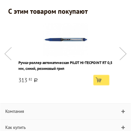
С этим товаром покупают
Ручка-роллер автоматическая PILOT HI-TECPOINT RT 0,5
Н
мм, синий, резиновый грип
S
к
313
82
a
Компания
Как купить