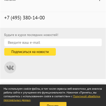
+7 (495) 380-14-00
Будьте в курсе последних новостей!
© informat.ru — Интернет-магазин канцелярских товаров. 2001—
Мы используем cookie-файлы, в том числе сервисы веб-аналитики, для анализа
2026
работы сайта и улучшения его функциональности. Нажимая «Принять», вы
Все права защищены
соглашаетесь с использованием cookie в соответствии с
Политикой обработки
персональных данных
.
Принять