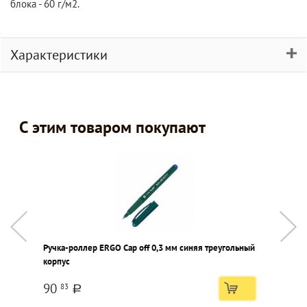
блока - 60 г/м2.
Характеристики
С этим товаром покупают
Ручка-роллер ERGO Cap off 0,3 мм синяя треугольный
Н
корпус
N
90
83
a