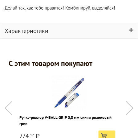
Делай так, как тебе нравится! Комбинируй, выделяйся!
Характеристики
С этим товаром покупают
Ручка-роллер V-BALL GRIP 0,3 мм синяя резиновый
Н
грип
S
з
274
12
к
a