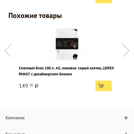
Похожие товары
Сменный блок 100 л. А5, линовка: серый клетка, LOREX
С
PANIC! с дизайнерским блоком
B
149
10
a
Компания