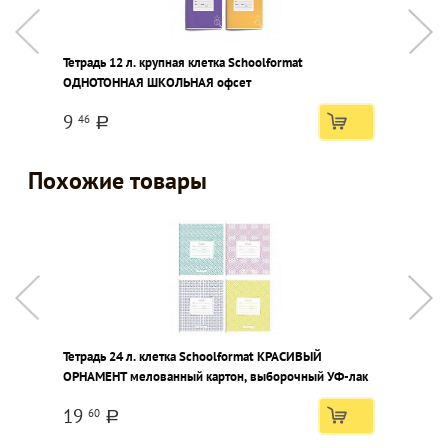
Тетрадь 12 л. крупная клетка Schoolformat
К
ОДНОТОННАЯ ШКОЛЬНАЯ офсет
л
к
9
46
a
Похожие товары
Тетрадь 24 л. клетка Schoolformat КРАСИВЫЙ
Т
ОРНАМЕНТ мелованный картон, выборочный УФ-лак
к
19
60
a